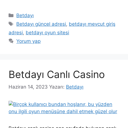
Kategoriler
Betdayı
Etiketler
Betdayı güncel adresi
,
betdayı mevcut giriş
adresi
,
betdayı oyun sitesi
Yorum yap
Betdayı Canlı Casino
Haziran 14, 2023
Yazarı:
Betdayı