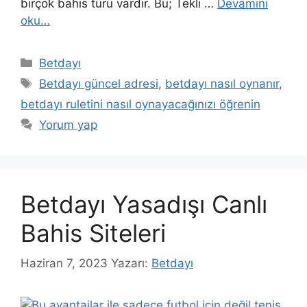
birçok bahis türü vardır. Bu; Tekli …
Devamını
oku…
Kategoriler
Betdayı
Etiketler
Betdayı güncel adresi
,
betdayı nasıl oynanır
,
betdayı ruletini nasıl oynayacağınızı öğrenin
Yorum yap
Betdayı Yasadışı Canlı
Bahis Siteleri
Haziran 7, 2023
Yazarı:
Betdayı