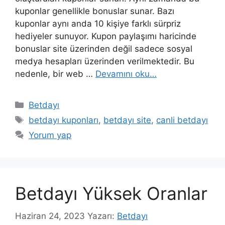
kuponlar genellikle bonuslar sunar. Bazı
kuponlar aynı anda 10 kişiye farklı sürpriz
hediyeler sunuyor. Kupon paylaşımı haricinde
bonuslar site üzerinden değil sadece sosyal
medya hesapları üzerinden verilmektedir. Bu
nedenle, bir web …
Devamını oku…
Kategoriler
Betdayı
Etiketler
betdayı kuponları
,
betdayı site
,
canli betdayı
Yorum yap
Betdayı Yüksek Oranlar
Haziran 24, 2023
Yazarı:
Betdayı