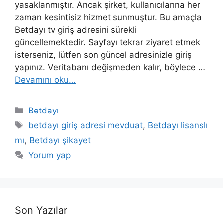
yasaklanmıştır. Ancak şirket, kullanıcılarına her
zaman kesintisiz hizmet sunmuştur. Bu amaçla
Betdayı tv giriş adresini sürekli
güncellemektedir. Sayfayı tekrar ziyaret etmek
isterseniz, lütfen son güncel adresinizle giriş
yapınız. Veritabanı değişmeden kalır, böylece …
Devamını oku…
Kategoriler
Betdayı
Etiketler
betdayı giriş adresi mevduat
,
Betdayı lisanslı
mı
,
Betdayı şikayet
Yorum yap
Son Yazılar