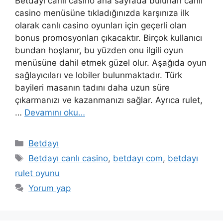
Betdayı canlı casino ana sayfada bulunan canlı
casino menüsüne tıkladığınızda karşınıza ilk
olarak canlı casino oyunları için geçerli olan
bonus promosyonları çıkacaktır. Birçok kullanıcı
bundan hoşlanır, bu yüzden onu ilgili oyun
menüsüne dahil etmek güzel olur. Aşağıda oyun
sağlayıcıları ve lobiler bulunmaktadır. Türk
bayileri masanın tadını daha uzun süre
çıkarmanızı ve kazanmanızı sağlar. Ayrıca rulet,
…
Devamını oku…
Kategoriler
Betdayı
Etiketler
Betdayı canlı casino
,
betdayı com
,
betdayı
rulet oyunu
Yorum yap