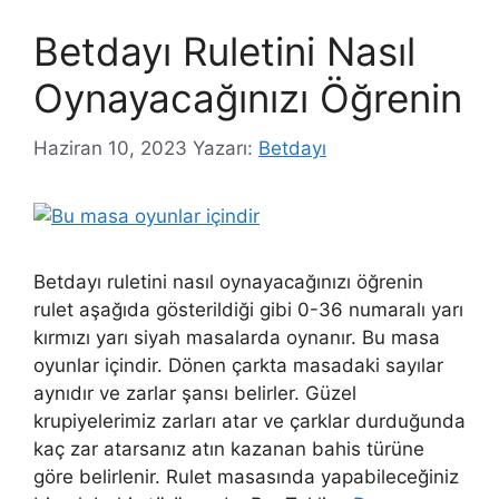
Betdayı Ruletini Nasıl
Oynayacağınızı Öğrenin
Haziran 10, 2023
Yazarı:
Betdayı
Betdayı ruletini nasıl oynayacağınızı öğrenin
rulet aşağıda gösterildiği gibi 0-36 numaralı yarı
kırmızı yarı siyah masalarda oynanır. Bu masa
oyunlar içindir. Dönen çarkta masadaki sayılar
aynıdır ve zarlar şansı belirler. Güzel
krupiyelerimiz zarları atar ve çarklar durduğunda
kaç zar atarsanız atın kazanan bahis türüne
göre belirlenir. Rulet masasında yapabileceğiniz