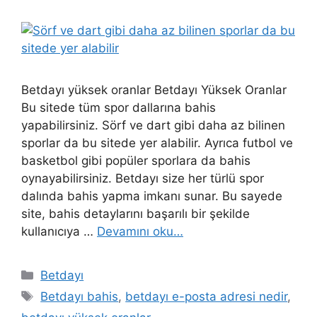
Betdayı yüksek oranlar Betdayı Yüksek Oranlar
Bu sitede tüm spor dallarına bahis
yapabilirsiniz. Sörf ve dart gibi daha az bilinen
sporlar da bu sitede yer alabilir. Ayrıca futbol ve
basketbol gibi popüler sporlara da bahis
oynayabilirsiniz. Betdayı size her türlü spor
dalında bahis yapma imkanı sunar. Bu sayede
site, bahis detaylarını başarılı bir şekilde
kullanıcıya …
Devamını oku…
Kategoriler
Betdayı
Etiketler
Betdayı bahis
,
betdayı e-posta adresi nedir
,