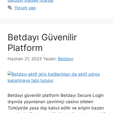
betdayı yüksek oranlar
Yorum yap
Betdayı Güvenilir
Platform
Haziran 21, 2023
Yazarı:
Betdayı
Betdayı güvenilir platform Betdayı Secure Login
dışında yayınlanan çevrimiçi casino siteleri
Türkiye’de yasa dışı kabul edilir ve erişim bazen