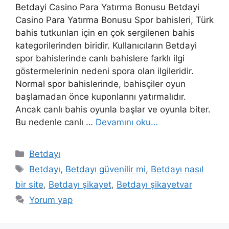
Betdayi Casino Para Yatırma Bonusu Betdayi
Casino Para Yatırma Bonusu Spor bahisleri, Türk
bahis tutkunları için en çok sergilenen bahis
kategorilerinden biridir. Kullanıcıların Betdayi
spor bahislerinde canlı bahislere farklı ilgi
göstermelerinin nedeni spora olan ilgileridir.
Normal spor bahislerinde, bahisçiler oyun
başlamadan önce kuponlarını yatırmalıdır.
Ancak canlı bahis oyunla başlar ve oyunla biter.
Bu nedenle canlı …
Devamını oku…
Kategoriler
Betdayı
Etiketler
Betdayı
,
Betdayı güvenilir mi
,
Betdayı nasıl
bir site
,
Betdayı şikayet
,
Betdayı şikayetvar
Yorum yap