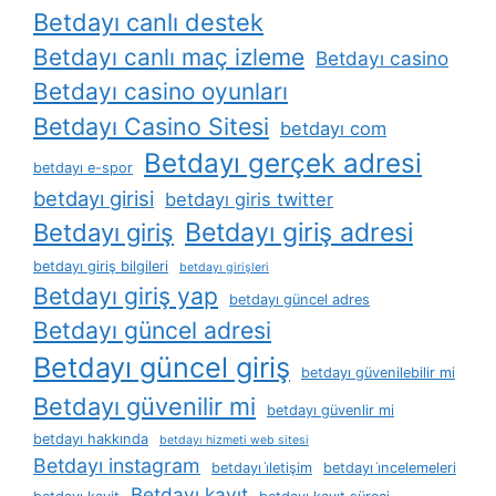
Betdayı canlı destek
Betdayı canlı maç izleme
Betdayı casino
Betdayı casino oyunları
Betdayı Casino Sitesi
betdayı com
Betdayı gerçek adresi
betdayı e-spor
betdayı girisi
betdayı giris twitter
Betdayı giriş adresi
Betdayı giriş
betdayı giriş bilgileri
betdayı girişleri
Betdayı giriş yap
betdayı güncel adres
Betdayı güncel adresi
Betdayı güncel giriş
betdayı güvenilebilir mi
Betdayı güvenilir mi
betdayı güvenlir mi
betdayı hakkında
betdayı hizmeti web sitesi
Betdayı instagram
betdayı i̇letişim
betdayı i̇ncelemeleri
Betdayı kayıt