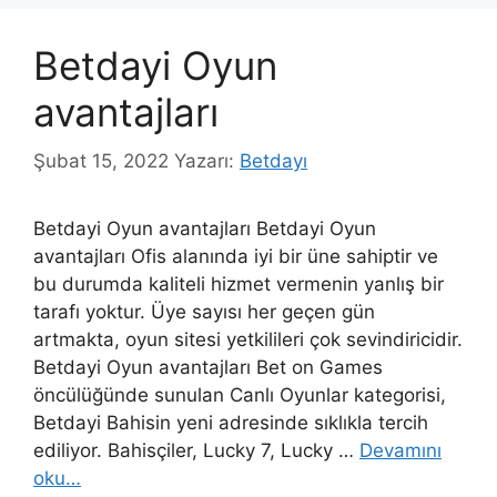
Betdayi Oyun
avantajları
Şubat 15, 2022
Yazarı:
Betdayı
Betdayi Oyun avantajları Betdayi Oyun
avantajları Ofis alanında iyi bir üne sahiptir ve
bu durumda kaliteli hizmet vermenin yanlış bir
tarafı yoktur. Üye sayısı her geçen gün
artmakta, oyun sitesi yetkilileri çok sevindiricidir.
Betdayi Oyun avantajları Bet on Games
öncülüğünde sunulan Canlı Oyunlar kategorisi,
Betdayi Bahisin yeni adresinde sıklıkla tercih
ediliyor. Bahisçiler, Lucky 7, Lucky …
Devamını
oku…