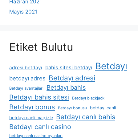
Haziran 2021
Mayıs 2021
Etiket Bulutu
Betdayı
bahis sitesi betdayı
adresi betdayı
Betdayı adresi
betdayı adres
Betdayı bahis
Betdayı avantajları
Betdayı bahis sitesi
Betdayı blackjack
Betdayı bonus
betdayı canli
Betdayı bonusu
Betdayı canlı bahis
betdayı canli maç izle
Betdayı canlı casino
betdayı canlı casino oyunları