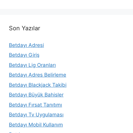
Son Yazılar
Betdayı Adresi
Betdayı Giriş
Betdayı Lig Oranları
Betdayı Adres Belirleme
Betdayı Blackjack Takibi
Betdayı Büyük Bahisler
Betdayı Fırsat Tanıtımı
Betdayı Tv Uygulaması
Betdayı Mobil Kullanım