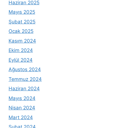
Haziran 2025
Mayıs 2025
Şubat 2025
Ocak 2025
Kasım 2024
Ekim 2024
Eylül 2024
Ağustos 2024
Temmuz 2024
Haziran 2024
Mayıs 2024
Nisan 2024
Mart 2024
Şubat 2024