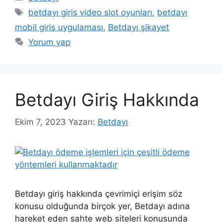
Etiketler
betdayı giriş video slot oyunları
,
betdayı
mobil giriş uygulaması
,
Betdayı şikayet
Yorum yap
Betdayı Giriş Hakkında
Ekim 7, 2023
Yazarı:
Betdayı
Betdayı giriş hakkında çevrimiçi erişim söz
konusu olduğunda birçok yer, Betdayı adına
hareket eden sahte web siteleri konusunda