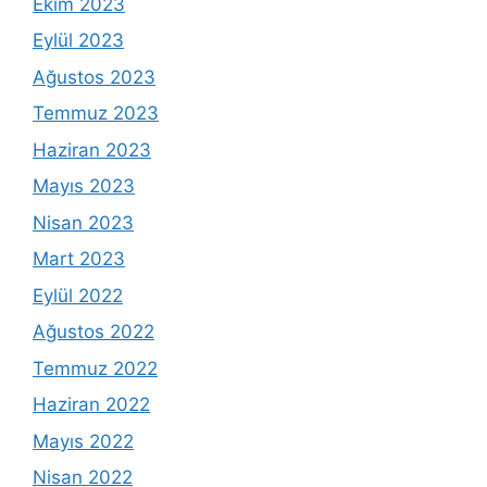
Ekim 2023
Eylül 2023
Ağustos 2023
Temmuz 2023
Haziran 2023
Mayıs 2023
Nisan 2023
Mart 2023
Eylül 2022
Ağustos 2022
Temmuz 2022
Haziran 2022
Mayıs 2022
Nisan 2022