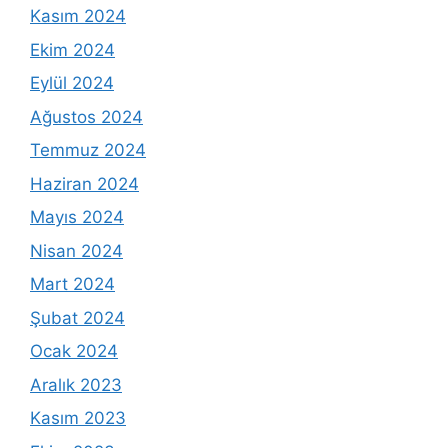
Kasım 2024
Ekim 2024
Eylül 2024
Ağustos 2024
Temmuz 2024
Haziran 2024
Mayıs 2024
Nisan 2024
Mart 2024
Şubat 2024
Ocak 2024
Aralık 2023
Kasım 2023