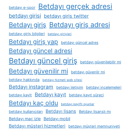
Betdayı gerçek adresi
betdayı e-spor
betdayı girisi
betdayı giris twitter
Betdayı giriş adresi
Betdayı giriş
betdayı giriş bilgileri
betdayı girişleri
Betdayı giriş yap
betdayı güncel adres
Betdayı güncel adresi
Betdayı güncel giriş
betdayı güvenilebilir mi
Betdayı güvenilir mi
betdayı güvenlir mi
betdayı hakkında
betdayı hizmeti web sitesi
Betdayı instagram
betdayı i̇letişim
betdayı i̇ncelemeleri
Betdayı kayıt
betdayı kayit
betdayı kayıt süreci
Betdayı kaç oldu
betdayı keyifli oyunlar
Betdayı lisans
betdayı kullanıcıları
Betdayı lisanslı mı
Betdayı maç izle
Betdayı mobil
Betdayı müşteri hizmetleri
betdayı müşteri memnuniyeti