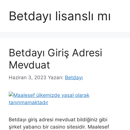
Betdayı lisanslı mı
Betdayı Giriş Adresi
Mevduat
Haziran 3, 2023
Yazarı:
Betdayı
Betdayı giriş adresi mevduat bildiğiniz gibi
şirket yabancı bir casino sitesidir. Maalesef