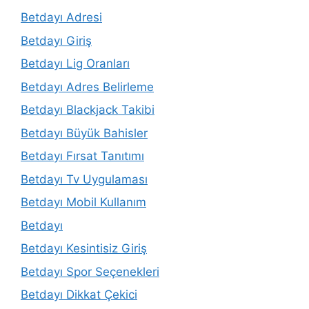
Betdayı Adresi
Betdayı Giriş
Betdayı Lig Oranları
Betdayı Adres Belirleme
Betdayı Blackjack Takibi
Betdayı Büyük Bahisler
Betdayı Fırsat Tanıtımı
Betdayı Tv Uygulaması
Betdayı Mobil Kullanım
Betdayı
Betdayı Kesintisiz Giriş
Betdayı Spor Seçenekleri
Betdayı Dikkat Çekici