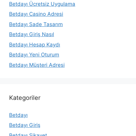
Betdayı Ücretsiz Uygulama
Betdayı Casino Adresi
Betdayı Sade Tasarım
Betdayı Giriş Nasıl
Betdayı Hesap Kaydı
Betdayı Yeni Oturum
Betdayı Müşteri Adresi
Kategoriler
Betdayı
Betdayı Giriş
Betdayı Şikayet