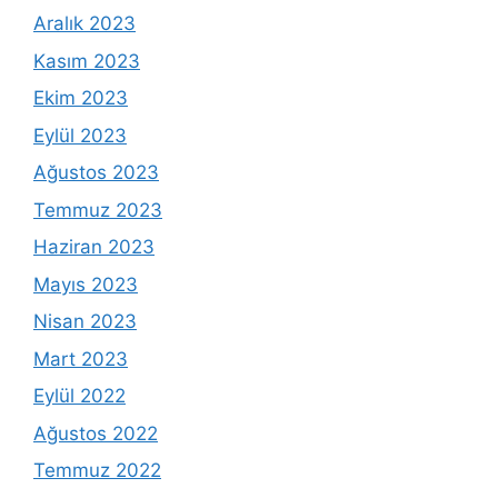
Aralık 2023
Kasım 2023
Ekim 2023
Eylül 2023
Ağustos 2023
Temmuz 2023
Haziran 2023
Mayıs 2023
Nisan 2023
Mart 2023
Eylül 2022
Ağustos 2022
Temmuz 2022