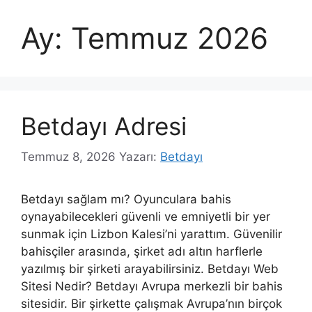
Ay:
Temmuz 2026
Betdayı Adresi
Temmuz 8, 2026
Yazarı:
Betdayı
Betdayı sağlam mı? Oyunculara bahis
oynayabilecekleri güvenli ve emniyetli bir yer
sunmak için Lizbon Kalesi’ni yarattım. Güvenilir
bahisçiler arasında, şirket adı altın harflerle
yazılmış bir şirketi arayabilirsiniz. Betdayı Web
Sitesi Nedir? Betdayı Avrupa merkezli bir bahis
sitesidir. Bir şirkette çalışmak Avrupa’nın birçok