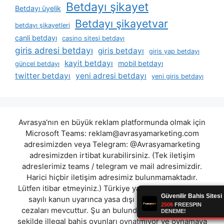
Betdayı şikayet
Betdayı üyelik
Betdayı şikayetvar
betdayı şikayetleri
canli betdayı
casino sitesi betdayı
giris adresi betdayı
giris betdayı
giris yap betdayı
kayit betdayı
mobil betdayı
güncel betdayı
twitter betdayı
yeni adresi betdayı
yeni giris betdayı
Avrasya'nın en büyük reklam platformunda olmak için
Microsoft Teams:
reklam@avrasyamarketing.com
adresimizden veya Telegram: @Avrasyamarketing
adresimizden irtibat kurabilirsiniz. (Tek iletişim
adreslerimiz teams / telegram ve mail adresimizdir.
Harici hiçbir iletişim adresimiz bulunmamaktadır.
Lütfen itibar etmeyiniz.) Türkiye yasalarına göre 7258
sayılı kanun uyarınca yasa dışı bahis oynamanın
cezaları mevcuttur. Şu an bulunduğunuz site hiç bir
şekilde illegal bahis oyunları oynatmıyor ve oynamaya