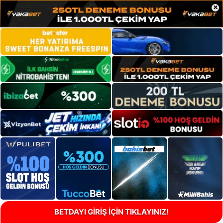
×
BETDAYI GİRİŞ İÇİN TIKLAYINIZ!