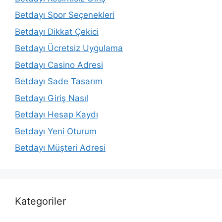
Betdayı Spor Seçenekleri
Betdayı Dikkat Çekici
Betdayı Ücretsiz Uygulama
Betdayı Casino Adresi
Betdayı Sade Tasarım
Betdayı Giriş Nasıl
Betdayı Hesap Kaydı
Betdayı Yeni Oturum
Betdayı Müşteri Adresi
Kategoriler