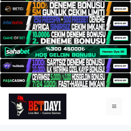
İçeriğe
atla
Menü