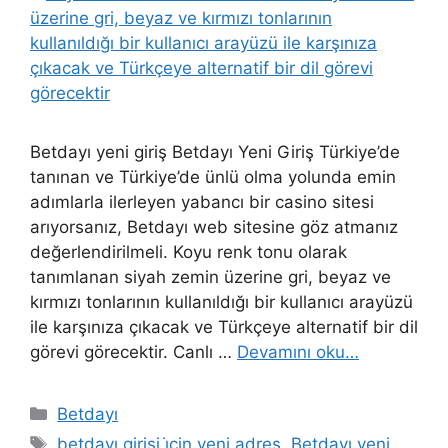
Betdayı yeni giriş Betdayı Yeni Giriş Türkiye’de
tanınan ve Türkiye’de ünlü olma yolunda emin
adımlarla ilerleyen yabancı bir casino sitesi
arıyorsanız, Betdayı web sitesine göz atmanız
değerlendirilmeli. Koyu renk tonu olarak
tanımlanan siyah zemin üzerine gri, beyaz ve
kırmızı tonlarının kullanıldığı bir kullanıcı arayüzü
ile karşınıza çıkacak ve Türkçeye alternatif bir dil
görevi görecektir. Canlı …
Devamını oku…
Kategoriler
Betdayı
Etiketler
betdayı girişi i̇çin yeni adres
,
Betdayı yeni