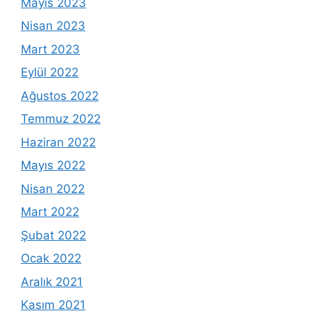
Mayıs 2023
Nisan 2023
Mart 2023
Eylül 2022
Ağustos 2022
Temmuz 2022
Haziran 2022
Mayıs 2022
Nisan 2022
Mart 2022
Şubat 2022
Ocak 2022
Aralık 2021
Kasım 2021