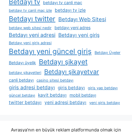
Betdayı tv
betdayı tv canli maç
betdayı tv izle
betdayı tv canli maç izle
Betdayı twitter
Betdayı Web Sitesi
betdayı yeni adres
betdayı web sitesi nedir
Betdayı yeni adresi
Betdayı yeni giriş
Betdayı yeni giriş adresi
Betdayı yeni güncel giriş
Betdayı Üyeler
Betdayı şikayet
Betdayı üyelik
Betdayı şikayetvar
betdayı şikayetleri
canli betdayı
casino sitesi betdayı
giris adresi betdayı
giris betdayı
giris yap betdayı
kayit betdayı
mobil betdayı
güncel betdayı
twitter betdayı
yeni adresi betdayı
yeni giris betdayı
Avrasya'nın en büyük reklam platformunda olmak için