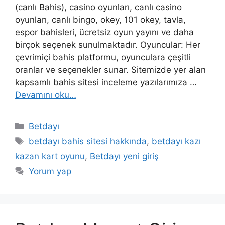
(canlı Bahis), casino oyunları, canlı casino
oyunları, canlı bingo, okey, 101 okey, tavla,
espor bahisleri, ücretsiz oyun yayını ve daha
birçok seçenek sunulmaktadır. Oyuncular: Her
çevrimiçi bahis platformu, oyunculara çeşitli
oranlar ve seçenekler sunar. Sitemizde yer alan
kapsamlı bahis sitesi inceleme yazılarımıza …
Devamını oku…
Kategoriler
Betdayı
Etiketler
betdayı bahis sitesi hakkında
,
betdayı kazı
kazan kart oyunu
,
Betdayı yeni giriş
Yorum yap