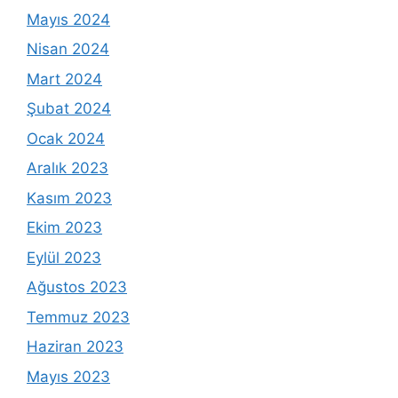
Mayıs 2024
Nisan 2024
Mart 2024
Şubat 2024
Ocak 2024
Aralık 2023
Kasım 2023
Ekim 2023
Eylül 2023
Ağustos 2023
Temmuz 2023
Haziran 2023
Mayıs 2023