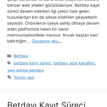
benzer web siteleri görüntüleniyor. Betdayı kayıt
süreci devam ederken ilgi çekici hale gelen
hususlardan biri de siteye bildirilen şikayetlerin
sayısıdır. Onbinlerce üyeye sahip olmaya devam
eden platformda halen bir takım
memnuniyetsizlikler mevcut. Ancak baştan beri
belirttiğim …
Devamını oku…
Kategoriler
Betdayı
Etiketler
betdayı kayıt süreci
,
betdayı spor kanalları
,
yeni adresi betdayı
Yorum yap
Betdayı Kayıt Süreci