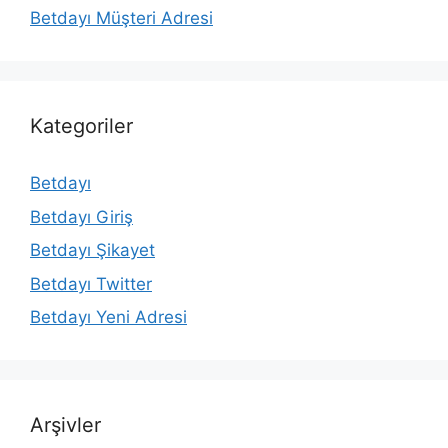
Betdayı Müşteri Adresi
Kategoriler
Betdayı
Betdayı Giriş
Betdayı Şikayet
Betdayı Twitter
Betdayı Yeni Adresi
Arşivler