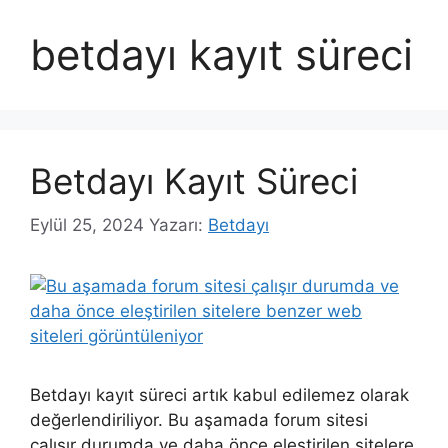
betdayı kayıt süreci
Betdayı Kayıt Süreci
Eylül 25, 2024
Yazarı:
Betdayı
Betdayı kayıt süreci artık kabul edilemez olarak
değerlendiriliyor. Bu aşamada forum sitesi
çalışır durumda ve daha önce eleştirilen sitelere