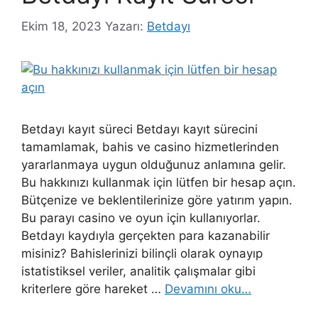
Ekim 18, 2023
Yazarı:
Betdayı
Betdayı kayıt süreci Betdayı kayıt sürecini
tamamlamak, bahis ve casino hizmetlerinden
yararlanmaya uygun olduğunuz anlamına gelir.
Bu hakkınızı kullanmak için lütfen bir hesap açın.
Bütçenize ve beklentilerinize göre yatırım yapın.
Bu parayı casino ve oyun için kullanıyorlar.
Betdayı kaydıyla gerçekten para kazanabilir
misiniz? Bahislerinizi bilinçli olarak oynayıp
istatistiksel veriler, analitik çalışmalar gibi
kriterlere göre hareket …
Devamını oku…