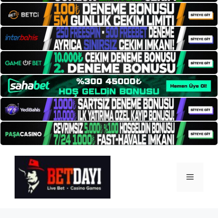
İçeriğe
atla
Menü