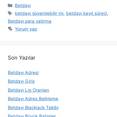
Kategoriler
Betdayı
Etiketler
betdayı güvenilebilir mi
,
betdayı kayıt süreci
,
Betdayı para yatirma
Yorum yap
Son Yazılar
Betdayı Adresi
Betdayı Giriş
Betdayı Lig Oranları
Betdayı Adres Belirleme
Betdayı Blackjack Takibi
Betdayı Büyük Bahisler