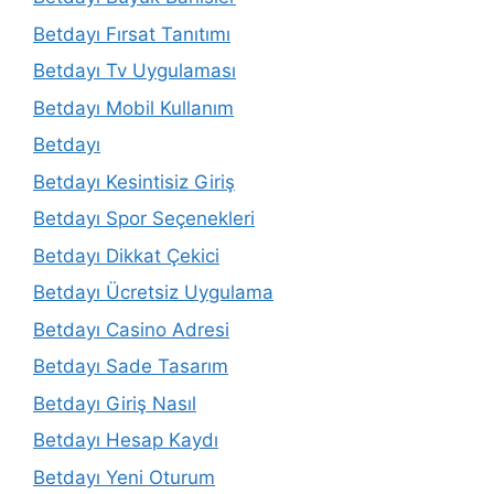
Betdayı Fırsat Tanıtımı
Betdayı Tv Uygulaması
Betdayı Mobil Kullanım
Betdayı
Betdayı Kesintisiz Giriş
Betdayı Spor Seçenekleri
Betdayı Dikkat Çekici
Betdayı Ücretsiz Uygulama
Betdayı Casino Adresi
Betdayı Sade Tasarım
Betdayı Giriş Nasıl
Betdayı Hesap Kaydı
Betdayı Yeni Oturum