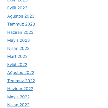
Eylül 2023
Ağustos 2023
Temmuz 2023
Haziran 2023
Mayıs 2023
Nisan 2023
Mart 2023
Eylül 2022
Ağustos 2022
Temmuz 2022
Haziran 2022
Mayıs 2022
Nisan 2022