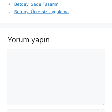
Betdayı Sade Tasarım
Betdayı Ücretsiz Uygulama
Yorum yapın
Yorum
İsim