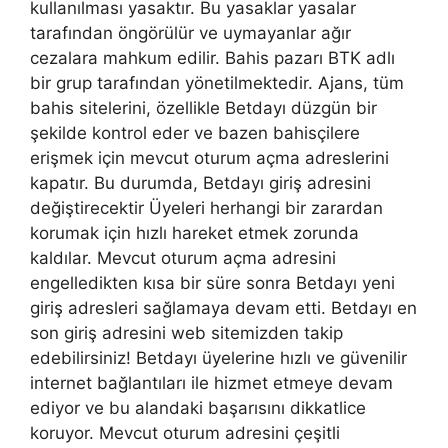
kullanılması yasaktır. Bu yasaklar yasalar
tarafından öngörülür ve uymayanlar ağır
cezalara mahkum edilir. Bahis pazarı BTK adlı
bir grup tarafından yönetilmektedir. Ajans, tüm
bahis sitelerini, özellikle Betdayı düzgün bir
şekilde kontrol eder ve bazen bahisçilere
erişmek için mevcut oturum açma adreslerini
kapatır. Bu durumda, Betdayı giriş adresini
değiştirecektir Üyeleri herhangi bir zarardan
korumak için hızlı hareket etmek zorunda
kaldılar. Mevcut oturum açma adresini
engelledikten kısa bir süre sonra Betdayı yeni
giriş adresleri sağlamaya devam etti. Betdayı en
son giriş adresini web sitemizden takip
edebilirsiniz! Betdayı üyelerine hızlı ve güvenilir
internet bağlantıları ile hizmet etmeye devam
ediyor ve bu alandaki başarısını dikkatlice
koruyor. Mevcut oturum adresini çeşitli