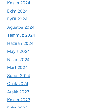
Kasım 2024
Ekim 2024
Eylül 2024
Ağustos 2024
Temmuz 2024
Haziran 2024
Mayıs 2024
Nisan 2024
Mart 2024
Şubat 2024
Ocak 2024
Aralık 2023
Kasım 2023
Ekim 2023