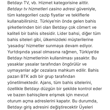
Betdayı TV, vb. Hizmet kategorisine aittir.
Betdayı tv hizmetleri casino adresi
güveniyle,
tüm kategorileri cazip fiyatlar ve tekliflerle
kullanabilirsiniz. Türkiye’nin önde gelen bahis
şirketlerinden biri olan Betdayı çok cömert ve
kaliteli bir bahis sitesidir. Lider bahsi, diğer tüm
bahis siteleri gibi, ülkemizdeki müşterilerine
‘yasadışı’ hizmetler sunmaya devam ediyor.
Yurtdışında yasal olmasına rağmen, Türkiye’de
Betdayı hizmetlerinin kullanılması yasaktır. Bu
yasaklar yasalar tarafından öngörülür ve
uymayanlar ağır cezalara mahkum edilir. Bahis
pazarı BTK adlı bir grup tarafından
yönetilmektedir. Ajans, tüm bahis sitelerini,
özellikle Betdayı düzgün bir şekilde kontrol eder
ve bazen bahisçilere erişmek için mevcut
oturum açma adreslerini kapatır. Bu durumda,
Betdayı giriş adresini değiştirecektir Üyeleri