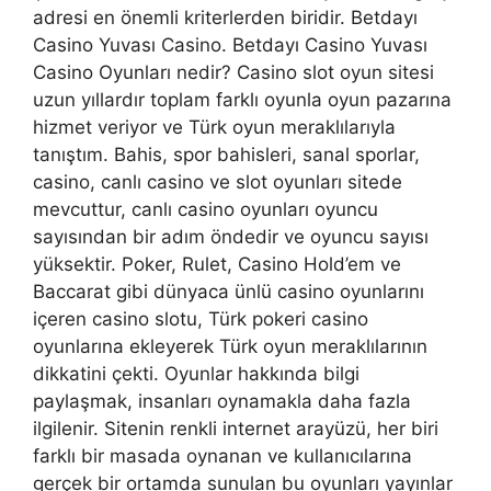
adresi en önemli kriterlerden biridir. Betdayı
Casino Yuvası Casino. Betdayı Casino Yuvası
Casino Oyunları nedir? Casino slot oyun sitesi
uzun yıllardır toplam farklı oyunla oyun pazarına
hizmet veriyor ve Türk oyun meraklılarıyla
tanıştım. Bahis, spor bahisleri, sanal sporlar,
casino, canlı casino ve slot oyunları sitede
mevcuttur, canlı casino oyunları oyuncu
sayısından bir adım öndedir ve oyuncu sayısı
yüksektir. Poker, Rulet, Casino Hold’em ve
Baccarat gibi dünyaca ünlü casino oyunlarını
içeren casino slotu, Türk pokeri casino
oyunlarına ekleyerek Türk oyun meraklılarının
dikkatini çekti. Oyunlar hakkında bilgi
paylaşmak, insanları oynamakla daha fazla
ilgilenir. Sitenin renkli internet arayüzü, her biri
farklı bir masada oynanan ve kullanıcılarına
gerçek bir ortamda sunulan bu oyunları yayınlar