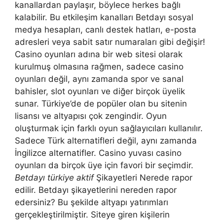
kanallardan paylaşır, böylece herkes bağlı
kalabilir. Bu etkileşim kanalları Betdayı sosyal
medya hesapları, canlı destek hatları, e-posta
adresleri veya sabit satır numaraları gibi değişir!
Casino oyunları adına bir web sitesi olarak
kurulmuş olmasına rağmen, sadece casino
oyunları değil, aynı zamanda spor ve sanal
bahisler, slot oyunları ve diğer birçok üyelik
sunar. Türkiye’de de popüler olan bu sitenin
lisansı ve altyapısı çok zengindir. Oyun
oluşturmak için farklı oyun sağlayıcıları kullanılır.
Sadece Türk alternatifleri değil, aynı zamanda
İngilizce alternatifler. Casino yuvası casino
oyunları da birçok üye için favori bir seçimdir.
Betdayı türkiye aktif
Şikayetleri Nerede rapor
edilir. Betdayı şikayetlerini nereden rapor
edersiniz? Bu şekilde altyapı yatırımları
gerçekleştirilmiştir. Siteye giren kişilerin