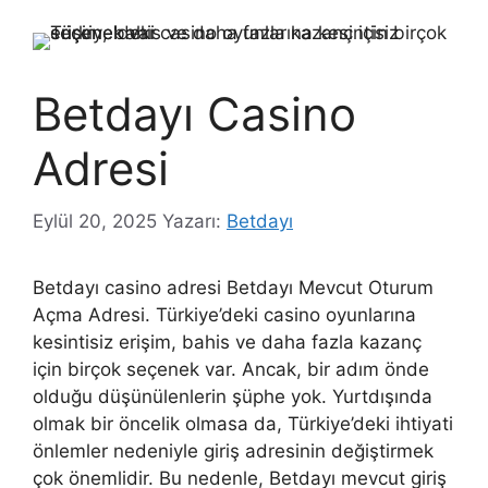
Betdayı Casino
Adresi
Eylül 20, 2025
Yazarı:
Betdayı
Betdayı casino adresi Betdayı Mevcut Oturum
Açma Adresi. Türkiye’deki casino oyunlarına
kesintisiz erişim, bahis ve daha fazla kazanç
için birçok seçenek var. Ancak, bir adım önde
olduğu düşünülenlerin şüphe yok. Yurtdışında
olmak bir öncelik olmasa da, Türkiye’deki ihtiyati
önlemler nedeniyle giriş adresinin değiştirmek
çok önemlidir. Bu nedenle, Betdayı mevcut giriş