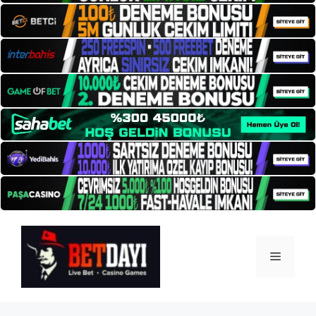
İçeriğe
atla
Menü