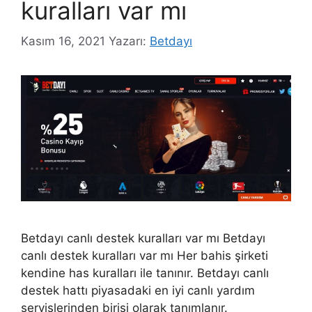
kuralları var mı
Kasım 16, 2021
Yazarı:
Betdayı
Betdayı canlı destek kuralları var mı Betdayı
canlı destek kuralları var mı Her bahis şirketi
kendine has kuralları ile tanınır. Betdayı canlı
destek hattı piyasadaki en iyi canlı yardım
servislerinden birisi olarak tanımlanır.