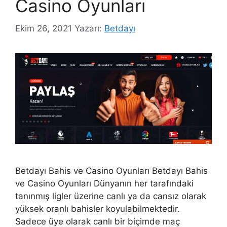
Casino Oyunları
Ekim 26, 2021
Yazarı:
Betdayı
Betdayı Bahis ve Casino Oyunları Betdayı Bahis
ve Casino Oyunları Dünyanın her tarafındaki
tanınmış ligler üzerine canlı ya da cansız olarak
yüksek oranlı bahisler koyulabilmektedir.
Sadece üye olarak canlı bir biçimde maç