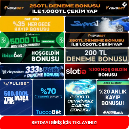
×
BETDAYI GİRİŞ İÇİN TIKLAYINIZ!