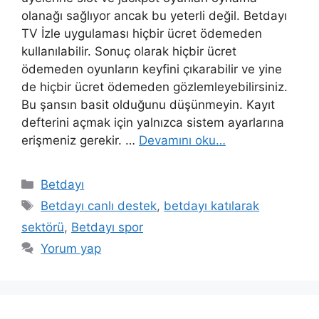
olanağı sağlıyor ancak bu yeterli değil. Betdayı
TV İzle uygulaması hiçbir ücret ödemeden
kullanılabilir. Sonuç olarak hiçbir ücret
ödemeden oyunların keyfini çıkarabilir ve yine
de hiçbir ücret ödemeden gözlemleyebilirsiniz.
Bu şansın basit olduğunu düşünmeyin. Kayıt
defterini açmak için yalnızca sistem ayarlarına
erişmeniz gerekir. …
Devamını oku…
Kategoriler
Betdayı
Etiketler
Betdayı canlı destek
,
betdayı katılarak
sektörü
,
Betdayı spor
Yorum yap