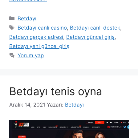
Kategoriler
Betdayı
Etiketler
Betdayı canlı casino
,
Betdayı canlı destek
,
Betdayı gerçek adresi
,
Betdayı güncel giriş
,
Betdayı yeni güncel giriş
Yorum yap
Betdayı tenis oyna
Aralık 14, 2021
Yazarı:
Betdayı