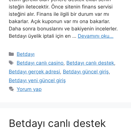
isteğin iletecektir. Önce sitenin finans servisi
isteğini alır. Finans ile ilgili bir durum var mı
bakarlar. Açık kuponun var mı ona bakarlar.
Daha sonra bonuslarını ve bakiyenin incelerler.
Betdayı üyelik iptali için en …
Devamını oku…
Kategoriler
Betdayı
Etiketler
Betdayı canlı casino
,
Betdayı canlı destek
,
Betdayı gerçek adresi
,
Betdayı güncel giriş
,
Betdayı yeni güncel giriş
Yorum yap
Betdayı canlı destek