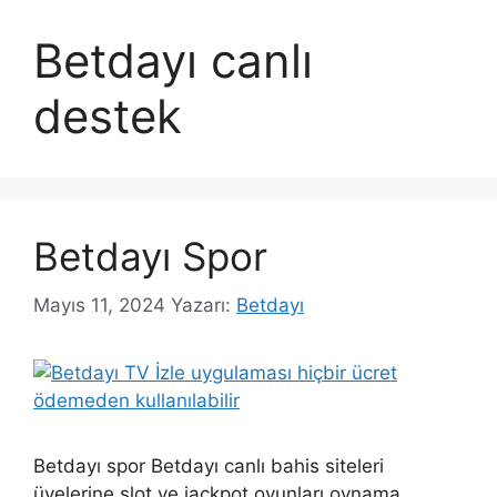
Betdayı canlı
destek
Betdayı Spor
Mayıs 11, 2024
Yazarı:
Betdayı
Betdayı spor Betdayı canlı bahis siteleri
üyelerine slot ve jackpot oyunları oynama