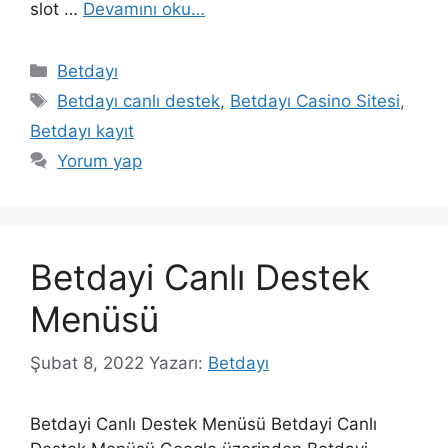
slot …
Devamını oku…
Kategoriler
Betdayı
Etiketler
Betdayı canlı destek
,
Betdayı Casino Sitesi
,
Betdayı kayıt
Yorum yap
Betdayi Canlı Destek
Menüsü
Şubat 8, 2022
Yazarı:
Betdayı
Betdayi Canlı Destek Menüsü Betdayi Canlı