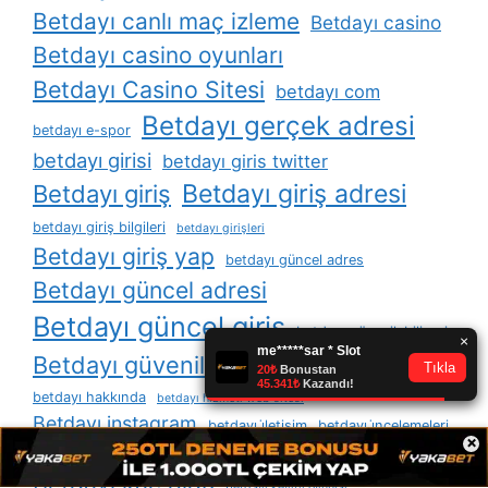
Betdayı canlı maç izleme
Betdayı casino
Betdayı casino oyunları
Betdayı Casino Sitesi
betdayı com
Betdayı gerçek adresi
betdayı e-spor
betdayı girisi
betdayı giris twitter
Betdayı giriş adresi
Betdayı giriş
betdayı giriş bilgileri
betdayı girişleri
Betdayı giriş yap
betdayı güncel adres
Betdayı güncel adresi
Betdayı güncel giriş
betdayı güvenilebilir mi
Betdayı güvenilir mi
betdayı güvenlir mi
betdayı hakkında
betdayı hizmeti web sitesi
Betdayı instagram
betdayı i̇letişim
betdayı i̇ncelemeleri
×
Betdayı kayıt
betdayı kayit
betdayı kayıt süreci
Betdayı kaç oldu
betdayı keyifli oyunlar