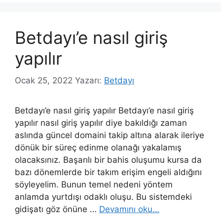
Betdayı’e nasıl giriş
yapılır
Ocak 25, 2022
Yazarı:
Betdayı
Betdayı’e nasıl giriş yapılır Betdayı’e nasıl giriş
yapılır nasıl giriş yapılır diye bakıldığı zaman
aslında güncel domaini takip altına alarak ileriye
dönük bir süreç edinme olanağı yakalamış
olacaksınız. Başarılı bir bahis oluşumu kursa da
bazı dönemlerde bir takım erişim engeli aldığını
söyleyelim. Bunun temel nedeni yöntem
anlamda yurtdışı odaklı oluşu. Bu sistemdeki
gidişatı göz önüne …
Devamını oku…