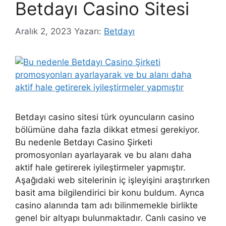
Betdayı Casino Sitesi
Aralık 2, 2023
Yazarı:
Betdayı
Betdayı casino sitesi türk oyuncuların casino
bölümüne daha fazla dikkat etmesi gerekiyor.
Bu nedenle Betdayı Casino Şirketi
promosyonları ayarlayarak ve bu alanı daha
aktif hale getirerek iyileştirmeler yapmıştır.
Aşağıdaki web sitelerinin iç işleyişini araştırırken
basit ama bilgilendirici bir konu buldum. Ayrıca
casino alanında tam adı bilinmemekle birlikte
genel bir altyapı bulunmaktadır. Canlı casino ve