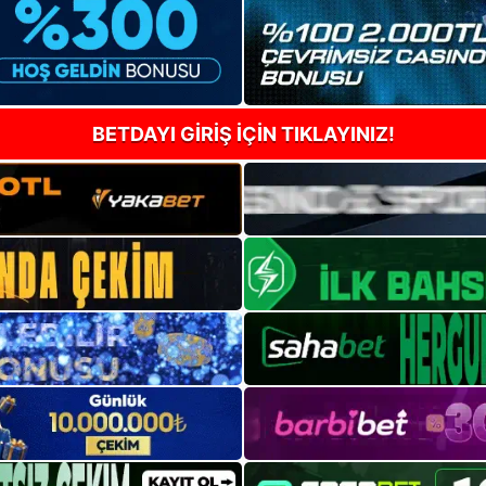
BETDAYI GİRİŞ İÇİN TIKLAYINIZ!