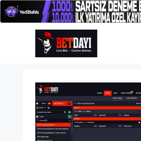
İçeriğe
atla