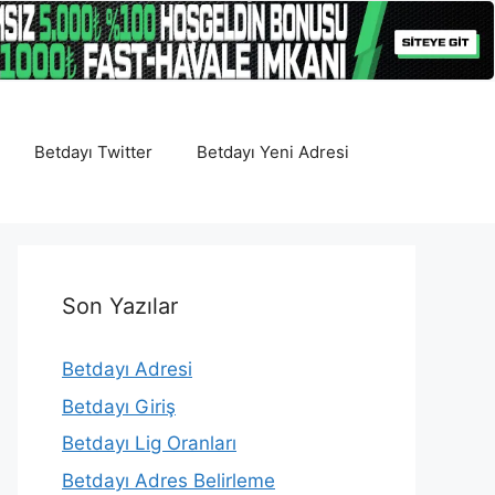
Betdayı Twitter
Betdayı Yeni Adresi
Son Yazılar
Betdayı Adresi
Betdayı Giriş
Betdayı Lig Oranları
Betdayı Adres Belirleme