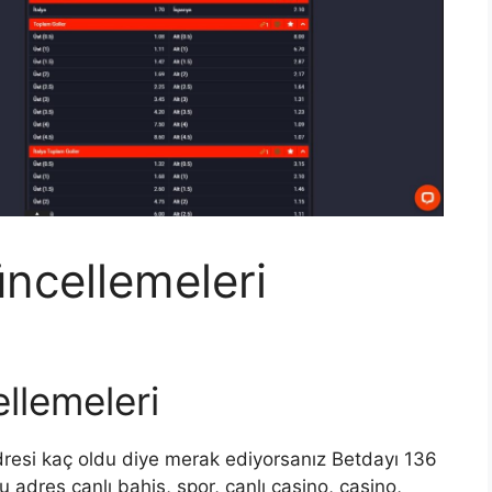
ncellemeleri
llemeleri
dresi kaç oldu diye merak ediyorsanız Betdayı 136
u adres canlı bahis, spor, canlı casino, casino,