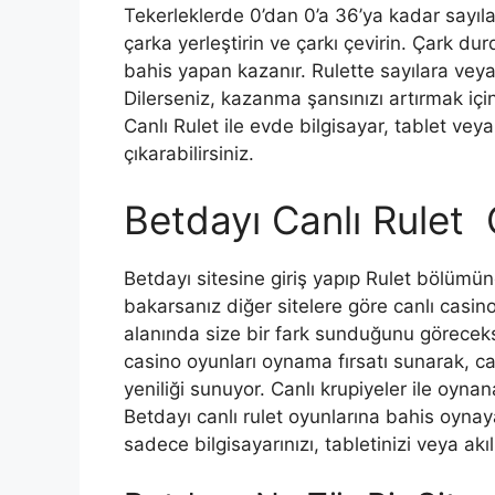
Tekerleklerde 0’dan 0’a 36’ya kadar sayıla
çarka yerleştirin ve çarkı çevirin. Çark d
bahis yapan kazanır. Rulette sayılara vey
Dilerseniz, kazanma şansınızı artırmak için
Canlı Rulet ile evde bilgisayar, tablet vey
çıkarabilirsiniz.
Betdayı Canlı Rulet 
Betdayı sitesine giriş yapıp Rulet bölümü
bakarsanız diğer sitelere göre canlı casino
alanında size bir fark sunduğunu göreceksin
casino oyunları oynama fırsatı sunarak, c
yeniliği sunuyor. Canlı krupiyeler ile oyn
Betdayı canlı rulet oyunlarına bahis oyna
sadece bilgisayarınızı, tabletinizi veya akı