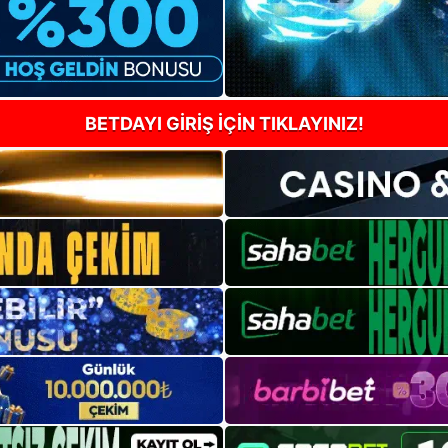
BETDAYI GİRİŞ İÇİN TIKLAYINIZ!