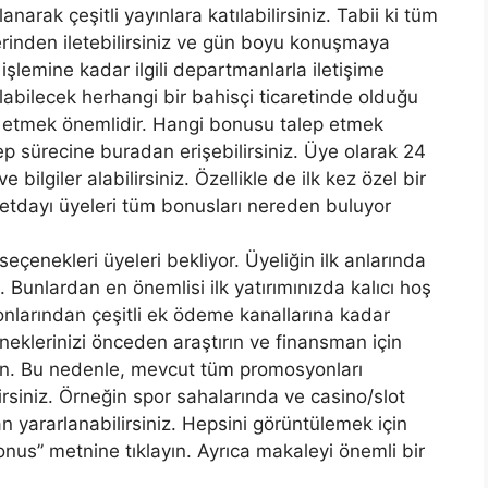
narak çeşitli yayınlara katılabilirsiniz. Tabii ki tüm
erinden iletebilirsiniz ve gün boyu konuşmaya
şlemine kadar ilgili departmanlarla iletişime
bilecek herhangi bir bahisçi ticaretinde olduğu
p etmek önemlidir. Hangi bonusu talep etmek
lep sürecine buradan erişebilirsiniz. Üye olarak 24
bilgiler alabilirsiniz. Özellikle de ilk kez özel bir
 Betdayı üyeleri tüm bonusları nereden buluyor
seçenekleri üyeleri bekliyor. Üyeliğin ilk anlarında
. Bunlardan en önemlisi ilk yatırımınızda kalıcı hoş
larından çeşitli ek ödeme kanallarına kadar
eklerinizi önceden araştırın ve finansman için
nin. Bu nedenle, mevcut tüm promosyonları
irsiniz. Örneğin spor sahalarında ve casino/slot
 yararlanabilirsiniz. Hepsini görüntülemek için
onus” metnine tıklayın. Ayrıca makaleyi önemli bir