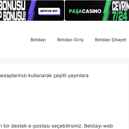
Betdayı
Betdayı Giriş
Betdayı Şikayet
in bir destek e-postası seçebilirsiniz. Betdayı web