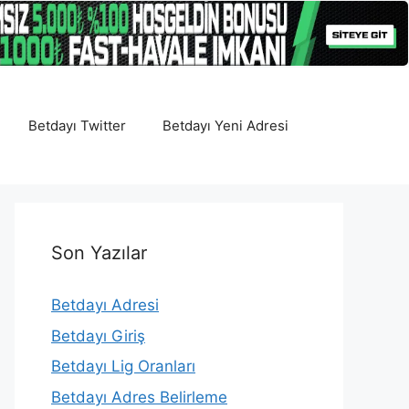
Betdayı Twitter
Betdayı Yeni Adresi
Son Yazılar
Betdayı Adresi
Betdayı Giriş
Betdayı Lig Oranları
Betdayı Adres Belirleme