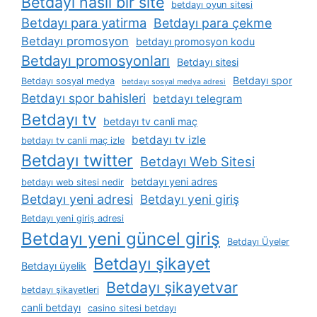
Betdayı nasıl bir site
betdayı oyun sitesi
Betdayı para yatirma
Betdayı para çekme
Betdayı promosyon
betdayı promosyon kodu
Betdayı promosyonları
Betdayı sitesi
Betdayı spor
Betdayı sosyal medya
betdayı sosyal medya adresi
Betdayı spor bahisleri
betdayı telegram
Betdayı tv
betdayı tv canli maç
betdayı tv izle
betdayı tv canli maç izle
Betdayı twitter
Betdayı Web Sitesi
betdayı yeni adres
betdayı web sitesi nedir
Betdayı yeni adresi
Betdayı yeni giriş
Betdayı yeni giriş adresi
Betdayı yeni güncel giriş
Betdayı Üyeler
Betdayı şikayet
Betdayı üyelik
Betdayı şikayetvar
betdayı şikayetleri
canli betdayı
casino sitesi betdayı