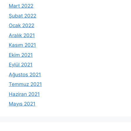
Mart 2022
Şubat 2022
Ocak 2022
Aralık 2021
Kasım 2021
Ekim 2021
Eylül 2021
Ağustos 2021
Temmuz 2021
Haziran 2021
Mayıs 2021