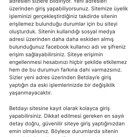
adresleri sizlere bildiriyor. Yeni adresleri
üzerinden giriş yapabiliyorsunuz. Sitemize üyelik
işleminizi gerçekleştirdiğiniz takdirde sitenin
erişilemez bulunduğu durumlar için bu siteyi
oluşturduk. Sitenin kullandığı sosyal medya
adresi üzerinden daha daha eskiden almış
bulunduğunuz facebook kullanıcı adı ve şifreniz
erişim sağlayabilirsiniz. Siteye erişimin
engellenmesi hesabınızı hiçbir şekilde etkilemez
hem de bu durumun farkına dahi varmazsınız.
Sizler yeni adres üzerinden Betdayı’e giriş
yaptığın da eski işlemlerinizde bir değişiklik
yaşanmayacaktır.
Betdayı sitesine kayıt olarak kolayca giriş
yapabilirsiniz. Dikkat edilmesi gereken en sayılı
detay doğru, güvenilir siteye giriş yaptığınızdan
emin olmalısınız. Böylece durumlarda sitenin