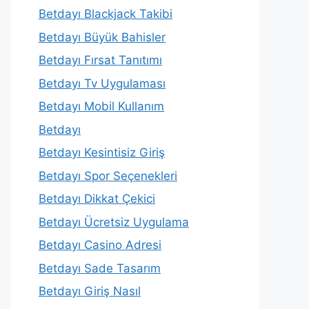
Betdayı Blackjack Takibi
Betdayı Büyük Bahisler
Betdayı Fırsat Tanıtımı
Betdayı Tv Uygulaması
Betdayı Mobil Kullanım
Betdayı
Betdayı Kesintisiz Giriş
Betdayı Spor Seçenekleri
Betdayı Dikkat Çekici
Betdayı Ücretsiz Uygulama
Betdayı Casino Adresi
Betdayı Sade Tasarım
Betdayı Giriş Nasıl