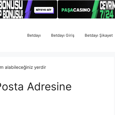
Betdayı
Betdayı Giriş
Betdayı Şikayet
Posta Adresine