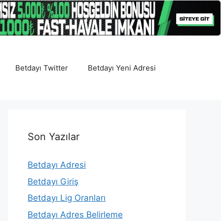
Betdayı Twitter
Betdayı Yeni Adresi
Son Yazılar
Betdayı Adresi
Betdayı Giriş
Betdayı Lig Oranları
Betdayı Adres Belirleme