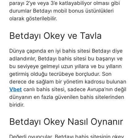
parayı 2’ye veya 3’e katlayabiliyor olması gibi
durumlar Betdayı mobil bonus üstünlükleri
olarak gösterilebilir.
Betdayı Okey ve Tavla
Dünya çapında en iyi bahis sitesi Betdayı diye
adlandırılır, Betdayı bahis sitesi bu başarıyı ve
bu seviyeye gelmeyi uzun yıllara ve bu yılların
getirmiş olduğu tecrübeye borçludur. Son
derece de sağlam bir yönetim kadrosu bulunan
Vbet
canlı bahis sitesi, sadece Avrupa’nın değil
dünyanın en fazla güvenilen bahis sitelerinden
biridir.
Betdayı Okey Nasıl Oynanır
Değerli oyuncular, Betdayı bahis sitesinin okey