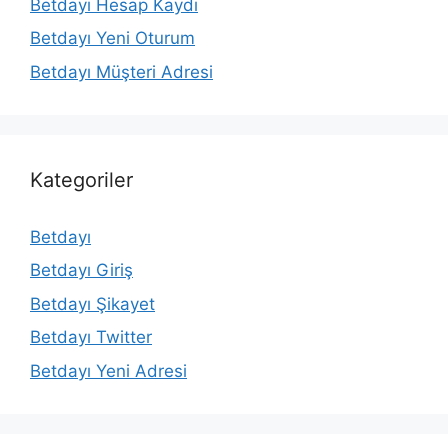
Betdayı Hesap Kaydı
Betdayı Yeni Oturum
Betdayı Müşteri Adresi
Kategoriler
Betdayı
Betdayı Giriş
Betdayı Şikayet
Betdayı Twitter
Betdayı Yeni Adresi