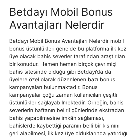
Betdayı Mobil Bonus
Avantajları Nelerdir
Betdayı Mobil Bonus Avantajları Nelerdir mobil
bonus üstünlükleri genelde bu platforma ilk kez
üye olacak bahis severler tarafından araştırılan
bir konudur. Hemen hemen birçok çevrimiçi
bahis sitesinde olduğu gibi Betdayı’da da
üyelere özel olarak düzenlenen bazı bonus
kampanyaları bulunmaktadır. Bonus
kampanyalar çoğu zaman kullanıcıları çeşitli
üstünlükler sağlayabilmektedir. Örneğin; bahis
severlerin haftanın belirli günlerinde ekstradan
bahis yapabilmesine imkân sağlaması,
bahislerde kaybettiği paranın belli bir kısmını
geri alabilmesi, ilk kez üye olduklarında yatırdığı