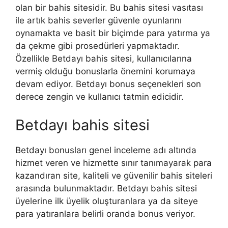
olan bir bahis sitesidir. Bu bahis sitesi vasıtası
ile artık bahis severler güvenle oyunlarını
oynamakta ve basit bir biçimde para yatırma ya
da çekme gibi prosedürleri yapmaktadır.
Özellikle Betdayı bahis sitesi, kullanıcılarına
vermiş olduğu bonuslarla önemini korumaya
devam ediyor. Betdayı bonus seçenekleri son
derece zengin ve kullanıcı tatmin edicidir.
Betdayı bahis sitesi
Betdayı bonusları genel inceleme adı altında
hizmet veren ve hizmette sınır tanımayarak para
kazandıran site, kaliteli ve güvenilir bahis siteleri
arasında bulunmaktadır. Betdayı bahis sitesi
üyelerine ilk üyelik oluşturanlara ya da siteye
para yatıranlara belirli oranda bonus veriyor.