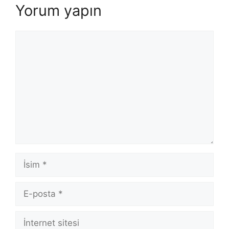
Yorum yapın
Yorum
İsim
E-
posta
İnternet