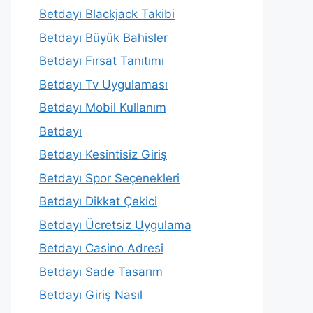
Betdayı Blackjack Takibi
Betdayı Büyük Bahisler
Betdayı Fırsat Tanıtımı
Betdayı Tv Uygulaması
Betdayı Mobil Kullanım
Betdayı
Betdayı Kesintisiz Giriş
Betdayı Spor Seçenekleri
Betdayı Dikkat Çekici
Betdayı Ücretsiz Uygulama
Betdayı Casino Adresi
Betdayı Sade Tasarım
Betdayı Giriş Nasıl