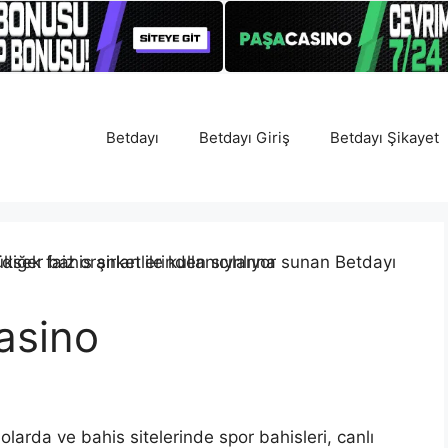
Betdayı
Betdayı Giriş
Betdayı Şikayet
asino
larda ve bahis sitelerinde spor bahisleri, canlı