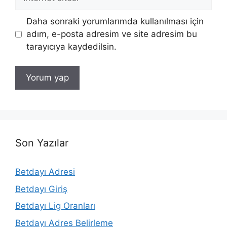
sitesi
Daha sonraki yorumlarımda kullanılması için
adım, e-posta adresim ve site adresim bu
tarayıcıya kaydedilsin.
Son Yazılar
Betdayı Adresi
Betdayı Giriş
Betdayı Lig Oranları
Betdayı Adres Belirleme