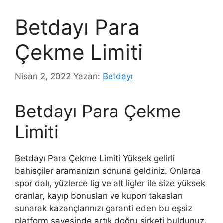
Betdayı Para
Çekme Limiti
Nisan 2, 2022
Yazarı:
Betdayı
Betdayı Para Çekme
Limiti
Betdayı Para Çekme Limiti Yüksek gelirli
bahisçiler aramanızın sonuna geldiniz. Onlarca
spor dalı, yüzlerce lig ve alt ligler ile size yüksek
oranlar, kayıp bonusları ve kupon takasları
sunarak kazançlarınızı garanti eden bu eşsiz
platform sayesinde artık doğru şirketi buldunuz.