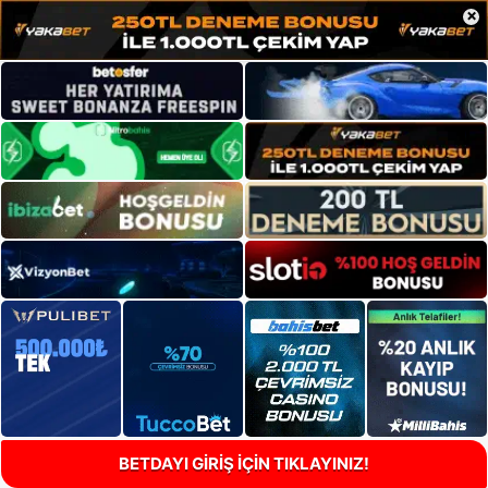
×
BETDAYI GİRİŞ İÇİN TIKLAYINIZ!