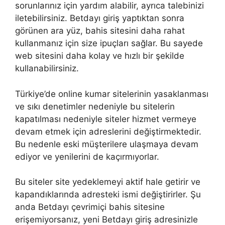
sorunlarınız için yardım alabilir, ayrıca talebinizi
iletebilirsiniz. Betdayı giriş yaptıktan sonra
görünen ara yüz, bahis sitesini daha rahat
kullanmanız için size ipuçları sağlar. Bu sayede
web sitesini daha kolay ve hızlı bir şekilde
kullanabilirsiniz.
Türkiye’de online kumar sitelerinin yasaklanması
ve sıkı denetimler nedeniyle bu sitelerin
kapatılması nedeniyle siteler hizmet vermeye
devam etmek için adreslerini değiştirmektedir.
Bu nedenle eski müşterilere ulaşmaya devam
ediyor ve yenilerini de kaçırmıyorlar.
Bu siteler site yedeklemeyi aktif hale getirir ve
kapandıklarında adresteki ismi değiştirirler. Şu
anda Betdayı çevrimiçi bahis sitesine
erişemiyorsanız, yeni Betdayı giriş adresinizle