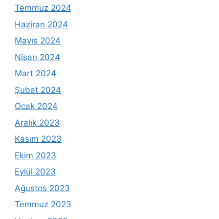
Temmuz 2024
Haziran 2024
Mayıs 2024
Nisan 2024
Mart 2024
Şubat 2024
Ocak 2024
Aralık 2023
Kasım 2023
Ekim 2023
Eylül 2023
Ağustos 2023
Temmuz 2023