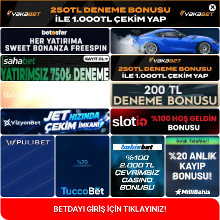
×
BETDAYI GİRİŞ İÇİN TIKLAYINIZ!