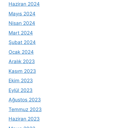
Haziran 2024
Mayıs 2024
Nisan 2024
Mart 2024
Şubat 2024
Ocak 2024
Aralık 2023
Kasım 2023
Ekim 2023
Eylül 2023
Ağustos 2023
Temmuz 2023
Haziran 2023