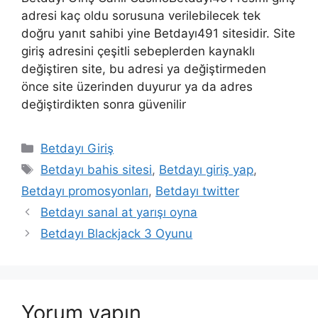
adresi kaç oldu sorusuna verilebilecek tek
doğru yanıt sahibi yine Betdayı491 sitesidir. Site
giriş adresini çeşitli sebeplerden kaynaklı
değiştiren site, bu adresi ya değiştirmeden
önce site üzerinden duyurur ya da adres
değiştirdikten sonra güvenilir
Kategoriler
Betdayı Giriş
Etiketler
Betdayı bahis sitesi
,
Betdayı giriş yap
,
Betdayı promosyonları
,
Betdayı twitter
Betdayı sanal at yarışı oyna
Betdayı Blackjack 3 Oyunu
Yorum yapın