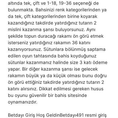
altında tek, çift ve 1-18, 19-36 seçeneği de
bulunmakta. Bahsinizi renk kategorilerinden ya
da tek, çift kategorilerinden birine koyarak
kazandığınız takdirde yatırdığınız tutarın 2
mislini kazanma şansı buluyorsunuz. Aynı
şekilde topun duracağı rakamı ön görü etmek
isterseniz yatırdığınız rakamın 36 katını
kazanıyorsunuz. Sütunlara bölünmüş saptama
edilen oyun tahtasında bahis koyduğunuz
sütunlar kazanmanız halinde size 3 katı ödeme
yapar. Bir diğer kazanma şansı ise gelecek
rakamın büyük ya da küçük olması bunu doğru
ön görü ettiğiniz takdirde yatırdığınız tutarın 2
katını alırsınız. Dikkat edilmesi gereken husus
bu oyunu güvenilir bir bahis sitesinde
oynamanızdır.
Betdayı Giriş Hoş GeldinBetdayı491 resmi giriş