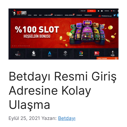
Betdayı Resmi Giriş
Adresine Kolay
Ulaşma
Eylül 25, 2021
Yazarı:
Betdayı