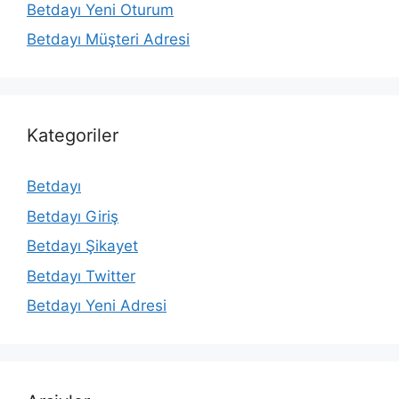
Betdayı Yeni Oturum
Betdayı Müşteri Adresi
Kategoriler
Betdayı
Betdayı Giriş
Betdayı Şikayet
Betdayı Twitter
Betdayı Yeni Adresi