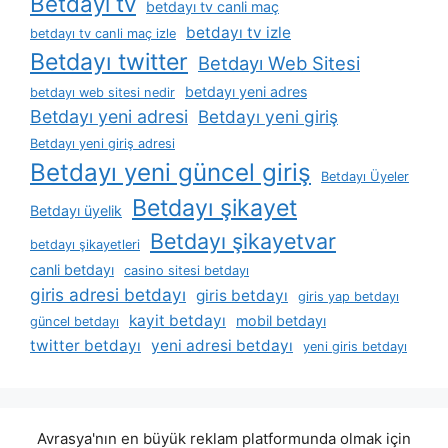
Betdayı tv
betdayı tv canli maç
betdayı tv izle
betdayı tv canli maç izle
Betdayı twitter
Betdayı Web Sitesi
betdayı yeni adres
betdayı web sitesi nedir
Betdayı yeni adresi
Betdayı yeni giriş
Betdayı yeni giriş adresi
Betdayı yeni güncel giriş
Betdayı Üyeler
Betdayı şikayet
Betdayı üyelik
Betdayı şikayetvar
betdayı şikayetleri
canli betdayı
casino sitesi betdayı
giris adresi betdayı
giris betdayı
giris yap betdayı
kayit betdayı
mobil betdayı
güncel betdayı
twitter betdayı
yeni adresi betdayı
yeni giris betdayı
Avrasya'nın en büyük reklam platformunda olmak için