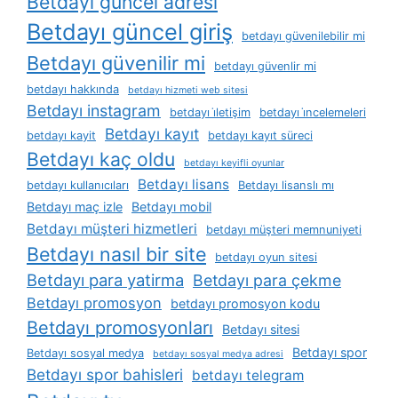
Betdayı güncel adresi
Betdayı güncel giriş
betdayı güvenilebilir mi
Betdayı güvenilir mi
betdayı güvenlir mi
betdayı hakkında
betdayı hizmeti web sitesi
Betdayı instagram
betdayı i̇letişim
betdayı i̇ncelemeleri
Betdayı kayıt
betdayı kayit
betdayı kayıt süreci
Betdayı kaç oldu
betdayı keyifli oyunlar
Betdayı lisans
betdayı kullanıcıları
Betdayı lisanslı mı
Betdayı maç izle
Betdayı mobil
Betdayı müşteri hizmetleri
betdayı müşteri memnuniyeti
Betdayı nasıl bir site
betdayı oyun sitesi
Betdayı para yatirma
Betdayı para çekme
Betdayı promosyon
betdayı promosyon kodu
Betdayı promosyonları
Betdayı sitesi
Betdayı spor
Betdayı sosyal medya
betdayı sosyal medya adresi
Betdayı spor bahisleri
betdayı telegram