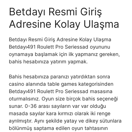
Betdayı Resmi Giriş
Adresine Kolay Ulaşma
Betdayı Resmi Giriş Adresine Kolay Ulaşma
Betdayı491 Roulett Pro Seriessad oyununu
oynamaya başlamak için ilk yapmanız gereken,
bahis hesabınıza yatırım yapmak.
Bahis hesabınıza paranızı yatırdıktan sonra
casino alanında table games kategorisinden
Betdayı491 Roulett Pro Seriessad masasına
oturmalısınız. Oyun size birçok bahis seçeneği
sunar. 0-36 arası sayıların var var olduğu
masada sayılar kara kırmızı olarak iki renge
ayrılmıştır. Aynı şekilde yatay ve dikey sütunlara
bölünmüş saptama edilen oyun tahtasının