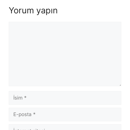
Yorum yapın
Yorum
İsim
E-
posta
İnternet