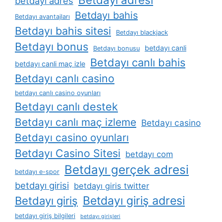
betdayı adres
Betdayı bahis
Betdayı avantajları
Betdayı bahis sitesi
Betdayı blackjack
Betdayı bonus
betdayı canli
Betdayı bonusu
Betdayı canlı bahis
betdayı canli maç izle
Betdayı canlı casino
betdayı canlı casino oyunları
Betdayı canlı destek
Betdayı canlı maç izleme
Betdayı casino
Betdayı casino oyunları
Betdayı Casino Sitesi
betdayı com
Betdayı gerçek adresi
betdayı e-spor
betdayı girisi
betdayı giris twitter
Betdayı giriş adresi
Betdayı giriş
betdayı giriş bilgileri
betdayı girişleri