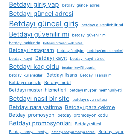
Betdayı giriş yap
betdayı güncel adres
Betdayı güncel adresi
Betdayı güncel giriş
betdayı güvenilebilir mi
Betdayı güvenilir mi
betdayı güvenlir mi
betdayı hakkında
betdayı hizmeti web sitesi
Betdayı instagram
betdayı i̇letişim
betdayı i̇ncelemeleri
Betdayı kayıt
betdayı kayit
betdayı kayıt süreci
Betdayı kaç oldu
betdayı keyifli oyunlar
Betdayı lisans
betdayı kullanıcıları
Betdayı lisanslı mı
Betdayı maç izle
Betdayı mobil
Betdayı müşteri hizmetleri
betdayı müşteri memnuniyeti
Betdayı nasıl bir site
betdayı oyun sitesi
Betdayı para yatirma
Betdayı para çekme
Betdayı promosyon
betdayı promosyon kodu
Betdayı promosyonları
Betdayı sitesi
Betdayı spor
Betdayı sosyal medya
betdayı sosyal medya adresi