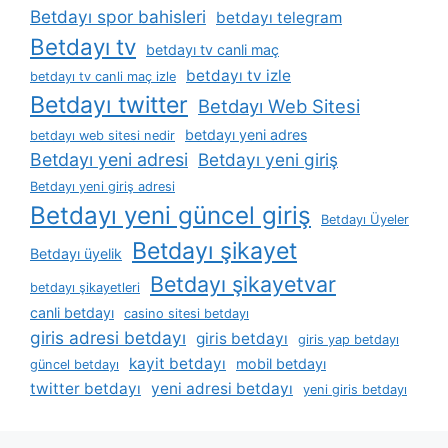
Betdayı spor bahisleri
betdayı telegram
Betdayı tv
betdayı tv canli maç
betdayı tv izle
betdayı tv canli maç izle
Betdayı twitter
Betdayı Web Sitesi
betdayı yeni adres
betdayı web sitesi nedir
Betdayı yeni adresi
Betdayı yeni giriş
Betdayı yeni giriş adresi
Betdayı yeni güncel giriş
Betdayı Üyeler
Betdayı şikayet
Betdayı üyelik
Betdayı şikayetvar
betdayı şikayetleri
canli betdayı
casino sitesi betdayı
giris adresi betdayı
giris betdayı
giris yap betdayı
kayit betdayı
mobil betdayı
güncel betdayı
twitter betdayı
yeni adresi betdayı
yeni giris betdayı