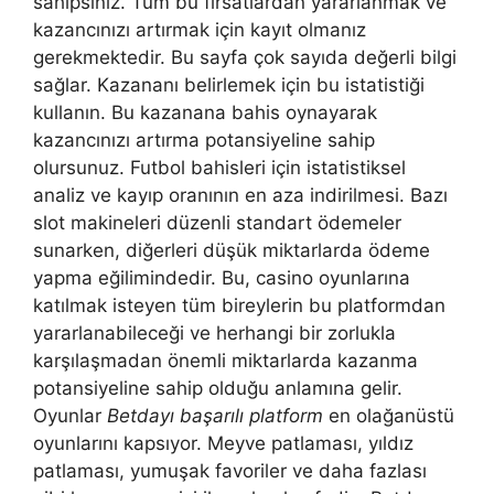
sahipsiniz. Tüm bu fırsatlardan yararlanmak ve
kazancınızı artırmak için kayıt olmanız
gerekmektedir. Bu sayfa çok sayıda değerli bilgi
sağlar. Kazananı belirlemek için bu istatistiği
kullanın. Bu kazanana bahis oynayarak
kazancınızı artırma potansiyeline sahip
olursunuz. Futbol bahisleri için istatistiksel
analiz ve kayıp oranının en aza indirilmesi. Bazı
slot makineleri düzenli standart ödemeler
sunarken, diğerleri düşük miktarlarda ödeme
yapma eğilimindedir. Bu, casino oyunlarına
katılmak isteyen tüm bireylerin bu platformdan
yararlanabileceği ve herhangi bir zorlukla
karşılaşmadan önemli miktarlarda kazanma
potansiyeline sahip olduğu anlamına gelir.
Oyunlar
Betdayı başarılı platform
en olağanüstü
oyunlarını kapsıyor. Meyve patlaması, yıldız
patlaması, yumuşak favoriler ve daha fazlası