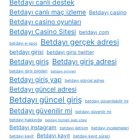
Betdayı canlı destek
Betdayı canlı maç izleme
Betdayı casino
Betdayı casino oyunları
Betdayı Casino Sitesi
betdayı com
Betdayı gerçek adresi
betdayı e-spor
betdayı girisi
betdayı giris twitter
Betdayı giriş adresi
Betdayı giriş
betdayı giriş bilgileri
betdayı girişleri
Betdayı giriş yap
betdayı güncel adres
Betdayı güncel adresi
Betdayı güncel giriş
betdayı güvenilebilir mi
Betdayı güvenilir mi
betdayı güvenlir mi
betdayı hakkında
betdayı hizmeti web sitesi
Betdayı instagram
betdayı i̇letişim
betdayı i̇ncelemeleri
Betdayı kayıt
betdayı kayit
betdayı kayıt süreci