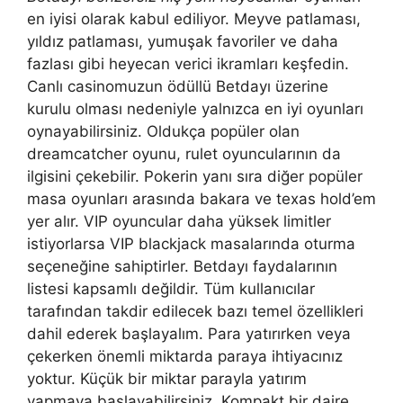
en iyisi olarak kabul ediliyor. Meyve patlaması,
yıldız patlaması, yumuşak favoriler ve daha
fazlası gibi heyecan verici ikramları keşfedin.
Canlı casinomuzun ödüllü Betdayı üzerine
kurulu olması nedeniyle yalnızca en iyi oyunları
oynayabilirsiniz. Oldukça popüler olan
dreamcatcher oyunu, rulet oyuncularının da
ilgisini çekebilir. Pokerin yanı sıra diğer popüler
masa oyunları arasında bakara ve texas hold’em
yer alır. VIP oyuncular daha yüksek limitler
istiyorlarsa VIP blackjack masalarında oturma
seçeneğine sahiptirler. Betdayı faydalarının
listesi kapsamlı değildir. Tüm kullanıcılar
tarafından takdir edilecek bazı temel özellikleri
dahil ederek başlayalım. Para yatırırken veya
çekerken önemli miktarda paraya ihtiyacınız
yoktur. Küçük bir miktar parayla yatırım
yapmaya başlayabilirsiniz. Kompakt bir daire