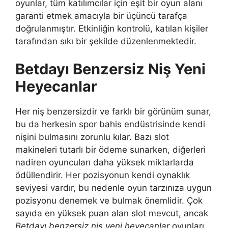
oyunlar, tüm katılımcılar için eşit bir oyun alanı
garanti etmek amacıyla bir üçüncü tarafça
doğrulanmıştır. Etkinliğin kontrolü, katılan kişiler
tarafından sıkı bir şekilde düzenlenmektedir.
Betdayı Benzersiz Niş Yeni
Heyecanlar
Her niş benzersizdir ve farklı bir görünüm sunar,
bu da herkesin spor bahis endüstrisinde kendi
nişini bulmasını zorunlu kılar. Bazı slot
makineleri tutarlı bir ödeme sunarken, diğerleri
nadiren oyuncuları daha yüksek miktarlarda
ödüllendirir. Her pozisyonun kendi oynaklık
seviyesi vardır, bu nedenle oyun tarzınıza uygun
pozisyonu denemek ve bulmak önemlidir. Çok
sayıda en yüksek puan alan slot mevcut, ancak
Betdayı benzersiz niş yeni heyecanlar
oyunları