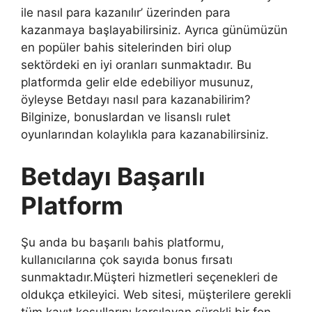
ile nasıl para kazanılır’ üzerinden para
kazanmaya başlayabilirsiniz. Ayrıca günümüzün
en popüler bahis sitelerinden biri olup
sektördeki en iyi oranları sunmaktadır. Bu
platformda gelir elde edebiliyor musunuz,
öyleyse Betdayı nasıl para kazanabilirim?
Bilginize, bonuslardan ve lisanslı rulet
oyunlarından kolaylıkla para kazanabilirsiniz.
Betdayı Başarılı
Platform
Şu anda bu başarılı bahis platformu,
kullanıcılarına çok sayıda bonus fırsatı
sunmaktadır.Müşteri hizmetleri seçenekleri de
oldukça etkileyici. Web sitesi, müşterilere gerekli
tüm kayıt koşullarını karşılayan sürekli bir fon