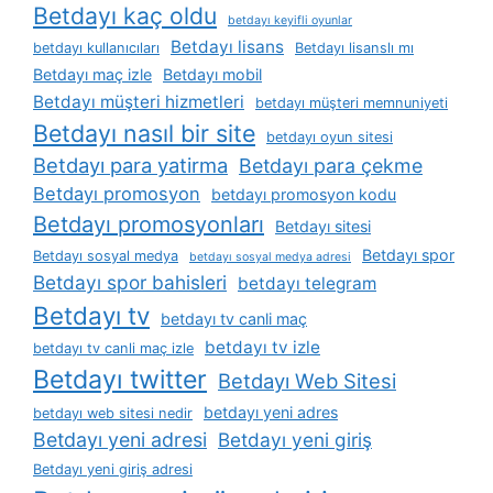
Betdayı kaç oldu
betdayı keyifli oyunlar
Betdayı lisans
betdayı kullanıcıları
Betdayı lisanslı mı
Betdayı maç izle
Betdayı mobil
Betdayı müşteri hizmetleri
betdayı müşteri memnuniyeti
Betdayı nasıl bir site
betdayı oyun sitesi
Betdayı para yatirma
Betdayı para çekme
Betdayı promosyon
betdayı promosyon kodu
Betdayı promosyonları
Betdayı sitesi
Betdayı spor
Betdayı sosyal medya
betdayı sosyal medya adresi
Betdayı spor bahisleri
betdayı telegram
Betdayı tv
betdayı tv canli maç
betdayı tv izle
betdayı tv canli maç izle
Betdayı twitter
Betdayı Web Sitesi
betdayı yeni adres
betdayı web sitesi nedir
Betdayı yeni adresi
Betdayı yeni giriş
Betdayı yeni giriş adresi