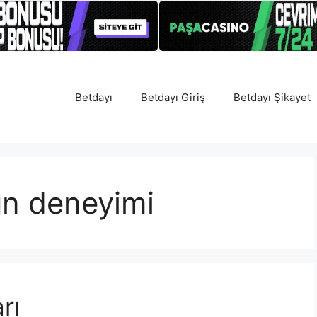
Betdayı
Betdayı Giriş
Betdayı Şikayet
un deneyimi
rı