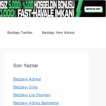
Betdayı Twitter
Betdayı Yeni Adresi
Son Yazılar
Betdayı Adresi
Betdayı Giriş
Betdayı Lig Oranları
Betdayı Adres Belirleme