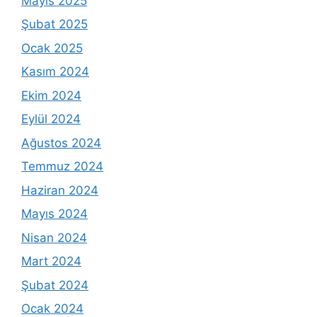
Mayıs 2025
Şubat 2025
Ocak 2025
Kasım 2024
Ekim 2024
Eylül 2024
Ağustos 2024
Temmuz 2024
Haziran 2024
Mayıs 2024
Nisan 2024
Mart 2024
Şubat 2024
Ocak 2024