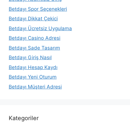
Betdayı Spor Seçenekleri
Betdayı Dikkat Çekici
Betdayı Ücretsiz Uygulama
Betdayı Casino Adresi
Betdayı Sade Tasarım
Betdayı Giriş Nasıl
Betdayı Hesap Kaydı
Betdayı Yeni Oturum
Betdayı Müşteri Adresi
Kategoriler