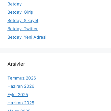
Betdayı
Betdayı Giriş
Betdayı Şikayet
Betdayı Twitter
Betdayı Yeni Adresi
Arşivler
Temmuz 2026
Haziran 2026
Eylül 2025
Haziran 2025