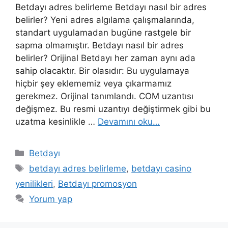
Betdayı adres belirleme Betdayı nasıl bir adres
belirler? Yeni adres algılama çalışmalarında,
standart uygulamadan bugüne rastgele bir
sapma olmamıştır. Betdayı nasıl bir adres
belirler? Orijinal Betdayı her zaman aynı ada
sahip olacaktır. Bir olasıdır: Bu uygulamaya
hiçbir şey eklememiz veya çıkarmamız
gerekmez. Orijinal tanımlandı. COM uzantısı
değişmez. Bu resmi uzantıyı değiştirmek gibi bu
uzatma kesinlikle …
Devamını oku…
Kategoriler
Betdayı
Etiketler
betdayı adres belirleme
,
betdayı casino
yenilikleri
,
Betdayı promosyon
Yorum yap