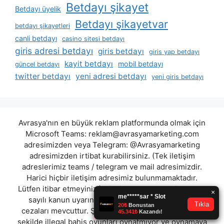
Betdayı şikayet
Betdayı üyelik
Betdayı şikayetvar
betdayı şikayetleri
canli betdayı
casino sitesi betdayı
giris adresi betdayı
giris betdayı
giris yap betdayı
kayit betdayı
mobil betdayı
güncel betdayı
twitter betdayı
yeni adresi betdayı
yeni giris betdayı
Avrasya'nın en büyük reklam platformunda olmak için
Microsoft Teams:
reklam@avrasyamarketing.com
adresimizden veya Telegram: @Avrasyamarketing
adresimizden irtibat kurabilirsiniz. (Tek iletişim
adreslerimiz teams / telegram ve mail adresimizdir.
Harici hiçbir iletişim adresimiz bulunmamaktadır.
Lütfen itibar etmeyiniz.) Türkiye yasalarına göre 7258
sayılı kanun uyarınca yasa dışı bahis oynamanın
cezaları mevcuttur. Şu an bulunduğunuz site hiç bir
şekilde illegal bahis oyunları oynatmıyor ve oynamaya