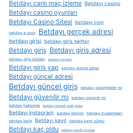
Betdayı canlı maç izleme
Betdayı casino
Betdayı casino oyunları
Betdayı Casino Sitesi
betdayı com
Betdayı gerçek adresi
betdayı e-spor
betdayı girisi
betdayı giris twitter
Betdayı giriş adresi
Betdayı giriş
betdayı giriş bilgileri
betdayı girişleri
Betdayı giriş yap
betdayı güncel adres
Betdayı güncel adresi
Betdayı güncel giriş
betdayı güvenilebilir mi
Betdayı güvenilir mi
betdayı güvenlir mi
betdayı hakkında
betdayı hizmeti web sitesi
Betdayı instagram
betdayı i̇letişim
betdayı i̇ncelemeleri
Betdayı kayıt
betdayı kayit
betdayı kayıt süreci
Betdayı kaç oldu
betdayı keyifli oyunlar