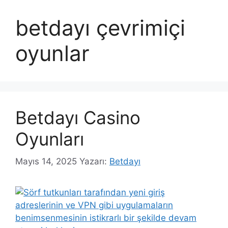
betdayı çevrimiçi
oyunlar
Betdayı Casino
Oyunları
Mayıs 14, 2025
Yazarı:
Betdayı