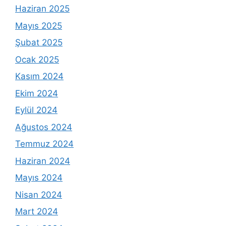
Haziran 2025
Mayıs 2025
Şubat 2025
Ocak 2025
Kasım 2024
Ekim 2024
Eylül 2024
Ağustos 2024
Temmuz 2024
Haziran 2024
Mayıs 2024
Nisan 2024
Mart 2024