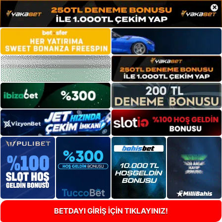
×
BETDAYI GİRİŞ İÇİN TIKLAYINIZ!