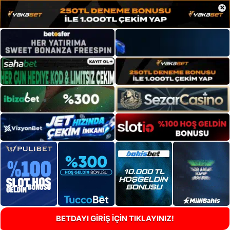
×
BETDAYI GİRİŞ İÇİN TIKLAYINIZ!