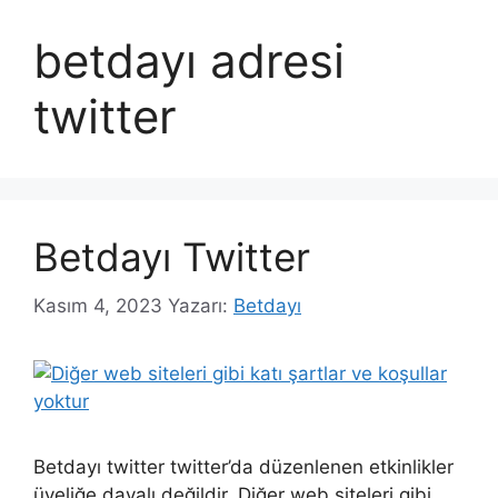
betdayı adresi
twitter
Betdayı Twitter
Kasım 4, 2023
Yazarı:
Betdayı
Betdayı twitter twitter’da düzenlenen etkinlikler
üyeliğe dayalı değildir. Diğer web siteleri gibi