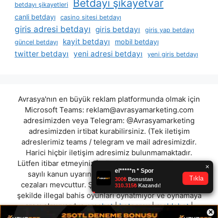
Betdayı şikayetvar
betdayı şikayetleri
canli betdayı
casino sitesi betdayı
giris adresi betdayı
giris betdayı
giris yap betdayı
kayit betdayı
mobil betdayı
güncel betdayı
twitter betdayı
yeni adresi betdayı
yeni giris betdayı
Avrasya'nın en büyük reklam platformunda olmak için
Microsoft Teams:
reklam@avrasyamarketing.com
adresimizden veya Telegram: @Avrasyamarketing
adresimizden irtibat kurabilirsiniz. (Tek iletişim
adreslerimiz teams / telegram ve mail adresimizdir.
Harici hiçbir iletişim adresimiz bulunmamaktadır.
Lütfen itibar etmeyiniz.) Türkiye yasalarına göre 7258
sayılı kanun uyarınca yasa dışı bahis oynamanın
cezaları mevcuttur. Şu an bulunduğunuz site hiç bir
şekilde illegal bahis oyunları oynatmıyor ve oynamaya
aracı olmuyordur.
crosbet
|
betparex
|
moldebet
|
×
galabet
|
lordbet
|
asibet
|
oleybet
|
bahismood