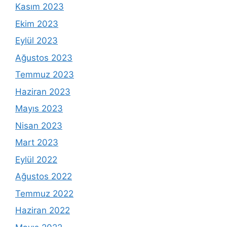
Kasım 2023
Ekim 2023
Eylül 2023
Ağustos 2023
Temmuz 2023
Haziran 2023
Mayıs 2023
Nisan 2023
Mart 2023
Eylül 2022
Ağustos 2022
Temmuz 2022
Haziran 2022