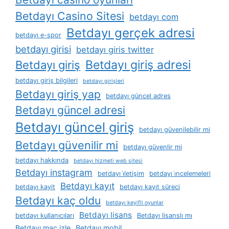
Betdayı Casino Sitesi
betdayı com
Betdayı gerçek adresi
betdayı e-spor
betdayı girisi
betdayı giris twitter
Betdayı giriş adresi
Betdayı giriş
betdayı giriş bilgileri
betdayı girişleri
Betdayı giriş yap
betdayı güncel adres
Betdayı güncel adresi
Betdayı güncel giriş
betdayı güvenilebilir mi
Betdayı güvenilir mi
betdayı güvenlir mi
betdayı hakkında
betdayı hizmeti web sitesi
Betdayı instagram
betdayı i̇letişim
betdayı i̇ncelemeleri
Betdayı kayıt
betdayı kayit
betdayı kayıt süreci
Betdayı kaç oldu
betdayı keyifli oyunlar
Betdayı lisans
betdayı kullanıcıları
Betdayı lisanslı mı
Betdayı maç izle
Betdayı mobil