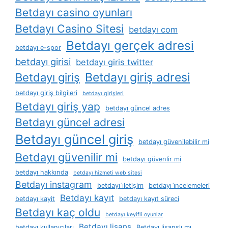
Betdayı casino oyunları
Betdayı Casino Sitesi
betdayı com
Betdayı gerçek adresi
betdayı e-spor
betdayı girisi
betdayı giris twitter
Betdayı giriş adresi
Betdayı giriş
betdayı giriş bilgileri
betdayı girişleri
Betdayı giriş yap
betdayı güncel adres
Betdayı güncel adresi
Betdayı güncel giriş
betdayı güvenilebilir mi
Betdayı güvenilir mi
betdayı güvenlir mi
betdayı hakkında
betdayı hizmeti web sitesi
Betdayı instagram
betdayı i̇letişim
betdayı i̇ncelemeleri
Betdayı kayıt
betdayı kayit
betdayı kayıt süreci
Betdayı kaç oldu
betdayı keyifli oyunlar
Betdayı lisans
betdayı kullanıcıları
Betdayı lisanslı mı