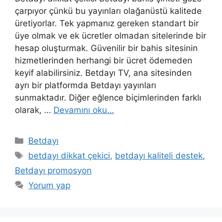
çarpıyor çünkü bu yayınları olağanüstü kalitede
üretiyorlar. Tek yapmanız gereken standart bir
üye olmak ve ek ücretler olmadan sitelerinde bir
hesap oluşturmak. Güvenilir bir bahis sitesinin
hizmetlerinden herhangi bir ücret ödemeden
keyif alabilirsiniz. Betdayı TV, ana sitesinden
ayrı bir platformda Betdayı yayınları
sunmaktadır. Diğer eğlence biçimlerinden farklı
olarak, …
Devamını oku…
Kategoriler
Betdayı
Etiketler
betdayı dikkat çekici
,
betdayı kaliteli destek
,
Betdayı promosyon
Yorum yap