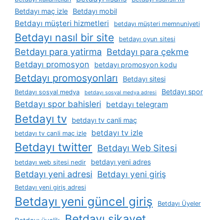
Betdayı maç izle
Betdayı mobil
Betdayı müşteri hizmetleri
betdayı müşteri memnuniyeti
Betdayı nasıl bir site
betdayı oyun sitesi
Betdayı para yatirma
Betdayı para çekme
Betdayı promosyon
betdayı promosyon kodu
Betdayı promosyonları
Betdayı sitesi
Betdayı spor
Betdayı sosyal medya
betdayı sosyal medya adresi
Betdayı spor bahisleri
betdayı telegram
Betdayı tv
betdayı tv canli maç
betdayı tv izle
betdayı tv canli maç izle
Betdayı twitter
Betdayı Web Sitesi
betdayı yeni adres
betdayı web sitesi nedir
Betdayı yeni adresi
Betdayı yeni giriş
Betdayı yeni giriş adresi
Betdayı yeni güncel giriş
Betdayı Üyeler
Betdayı şikayet