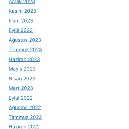
Aralık 2023
Kasım 2023
Ekim 2023
Eylül 2023
Ağustos 2023
Temmuz 2023
Haziran 2023
Mayıs 2023
Nisan 2023
Mart 2023
Eylül 2022
Ağustos 2022
Temmuz 2022
Haziran 2022