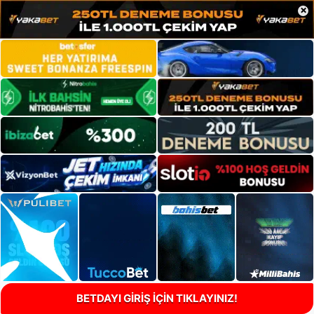
×
BETDAYI GİRİŞ İÇİN TIKLAYINIZ!