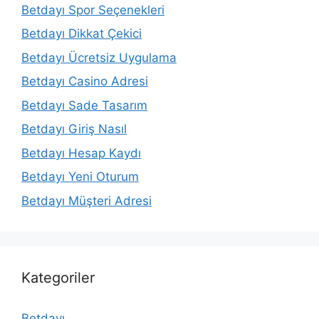
Betdayı Spor Seçenekleri
Betdayı Dikkat Çekici
Betdayı Ücretsiz Uygulama
Betdayı Casino Adresi
Betdayı Sade Tasarım
Betdayı Giriş Nasıl
Betdayı Hesap Kaydı
Betdayı Yeni Oturum
Betdayı Müşteri Adresi
Kategoriler
Betdayı