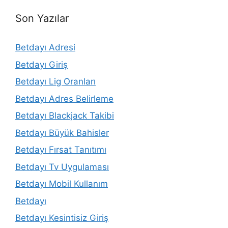
Son Yazılar
Betdayı Adresi
Betdayı Giriş
Betdayı Lig Oranları
Betdayı Adres Belirleme
Betdayı Blackjack Takibi
Betdayı Büyük Bahisler
Betdayı Fırsat Tanıtımı
Betdayı Tv Uygulaması
Betdayı Mobil Kullanım
Betdayı
Betdayı Kesintisiz Giriş