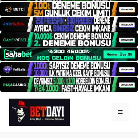
İçeriğe
atla
Menü