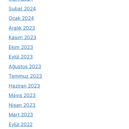
Şubat 2024
Ocak 2024
Aralık 2023
Kasım 2023
Ekim 2023
Eylül 2023
Ağustos 2023
Temmuz 2023
Haziran 2023
Mayıs 2023
Nisan 2023
Mart 2023
Eylül 2022