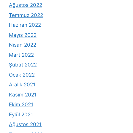
Ağustos 2022
Temmuz 2022
Haziran 2022
Mayıs 2022
Nisan 2022
Mart 2022
Şubat 2022
Ocak 2022
Aralık 2021
Kasım 2021
Ekim 2021
Eylül 2021
Ağustos 2021