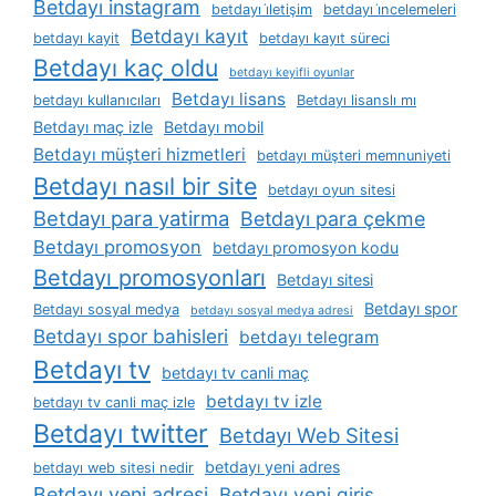
Betdayı instagram
betdayı i̇letişim
betdayı i̇ncelemeleri
Betdayı kayıt
betdayı kayit
betdayı kayıt süreci
Betdayı kaç oldu
betdayı keyifli oyunlar
Betdayı lisans
betdayı kullanıcıları
Betdayı lisanslı mı
Betdayı maç izle
Betdayı mobil
Betdayı müşteri hizmetleri
betdayı müşteri memnuniyeti
Betdayı nasıl bir site
betdayı oyun sitesi
Betdayı para yatirma
Betdayı para çekme
Betdayı promosyon
betdayı promosyon kodu
Betdayı promosyonları
Betdayı sitesi
Betdayı spor
Betdayı sosyal medya
betdayı sosyal medya adresi
Betdayı spor bahisleri
betdayı telegram
Betdayı tv
betdayı tv canli maç
betdayı tv izle
betdayı tv canli maç izle
Betdayı twitter
Betdayı Web Sitesi
betdayı yeni adres
betdayı web sitesi nedir
Betdayı yeni adresi
Betdayı yeni giriş