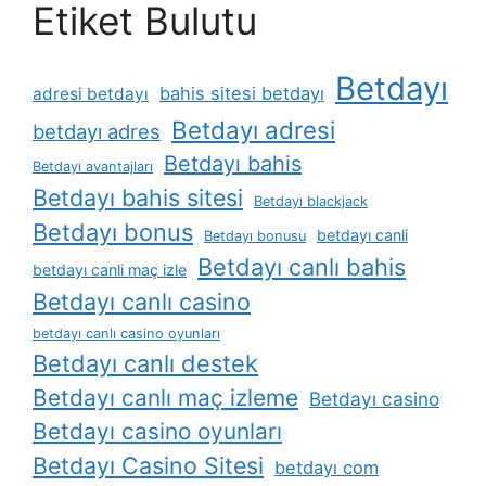
Etiket Bulutu
Betdayı
bahis sitesi betdayı
adresi betdayı
Betdayı adresi
betdayı adres
Betdayı bahis
Betdayı avantajları
Betdayı bahis sitesi
Betdayı blackjack
Betdayı bonus
betdayı canli
Betdayı bonusu
Betdayı canlı bahis
betdayı canli maç izle
Betdayı canlı casino
betdayı canlı casino oyunları
Betdayı canlı destek
Betdayı canlı maç izleme
Betdayı casino
Betdayı casino oyunları
Betdayı Casino Sitesi
betdayı com