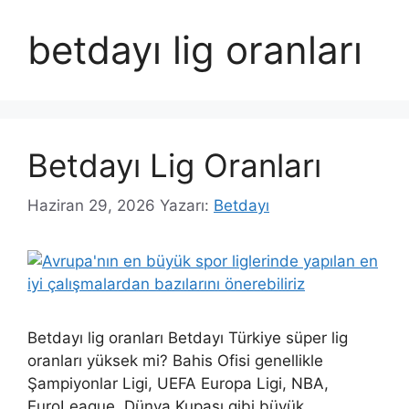
betdayı lig oranları
Betdayı Lig Oranları
Haziran 29, 2026
Yazarı:
Betdayı
Betdayı lig oranları Betdayı Türkiye süper lig
oranları yüksek mi? Bahis Ofisi genellikle
Şampiyonlar Ligi, UEFA Europa Ligi, NBA,
EuroLeague, Dünya Kupası gibi büyük