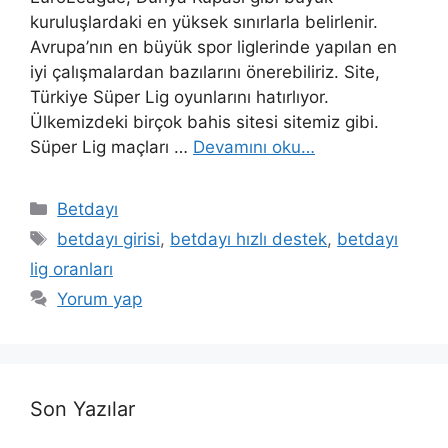
kuruluşlardaki en yüksek sınırlarla belirlenir.
Avrupa’nın en büyük spor liglerinde yapılan en
iyi çalışmalardan bazılarını önerebiliriz. Site,
Türkiye Süper Lig oyunlarını hatırlıyor.
Ülkemizdeki birçok bahis sitesi sitemiz gibi.
Süper Lig maçları …
Devamını oku…
Kategoriler
Betdayı
Etiketler
betdayı girisi
,
betdayı hızlı destek
,
betdayı
lig oranları
Yorum yap
Son Yazılar