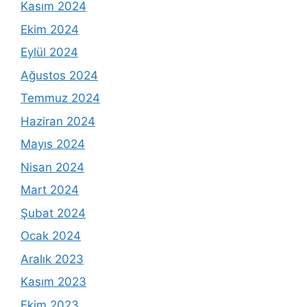
Kasım 2024
Ekim 2024
Eylül 2024
Ağustos 2024
Temmuz 2024
Haziran 2024
Mayıs 2024
Nisan 2024
Mart 2024
Şubat 2024
Ocak 2024
Aralık 2023
Kasım 2023
Ekim 2023