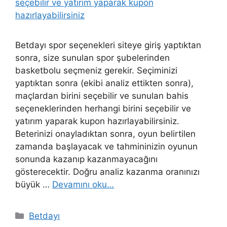
Betdayı spor seçenekleri siteye giriş yaptıktan
sonra, size sunulan spor şubelerinden
basketbolu seçmeniz gerekir. Seçiminizi
yaptıktan sonra (ekibi analiz ettikten sonra),
maçlardan birini seçebilir ve sunulan bahis
seçeneklerinden herhangi birini seçebilir ve
yatırım yaparak kupon hazırlayabilirsiniz.
Beterinizi onayladıktan sonra, oyun belirtilen
zamanda başlayacak ve tahmininizin oyunun
sonunda kazanıp kazanmayacağını
gösterecektir. Doğru analiz kazanma oranınızı
büyük …
Devamını oku…
Kategoriler
Betdayı