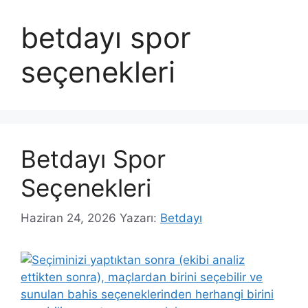
betdayı spor
seçenekleri
Betdayı Spor
Seçenekleri
Haziran 24, 2026
Yazarı:
Betdayı