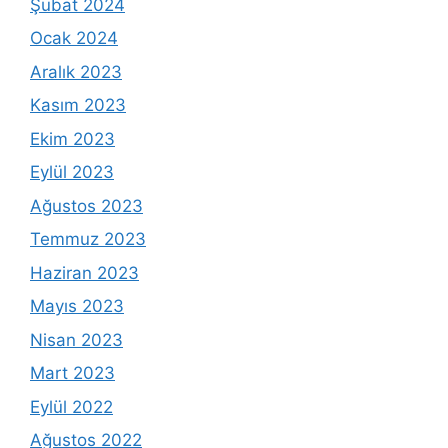
Şubat 2024
Ocak 2024
Aralık 2023
Kasım 2023
Ekim 2023
Eylül 2023
Ağustos 2023
Temmuz 2023
Haziran 2023
Mayıs 2023
Nisan 2023
Mart 2023
Eylül 2022
Ağustos 2022