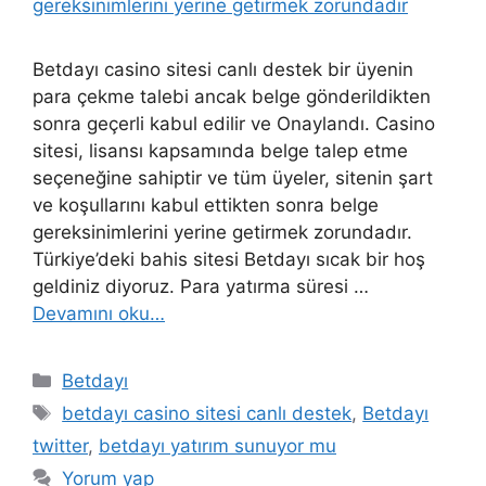
Betdayı casino sitesi canlı destek bir üyenin
para çekme talebi ancak belge gönderildikten
sonra geçerli kabul edilir ve Onaylandı. Casino
sitesi, lisansı kapsamında belge talep etme
seçeneğine sahiptir ve tüm üyeler, sitenin şart
ve koşullarını kabul ettikten sonra belge
gereksinimlerini yerine getirmek zorundadır.
Türkiye’deki bahis sitesi Betdayı sıcak bir hoş
geldiniz diyoruz. Para yatırma süresi …
Devamını oku…
Kategoriler
Betdayı
Etiketler
betdayı casino sitesi canlı destek
,
Betdayı
twitter
,
betdayı yatırım sunuyor mu
Yorum yap