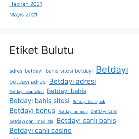
Haziran 2021
Mayıs 2021
Etiket Bulutu
Betdayı
bahis sitesi betdayı
adresi betdayı
Betdayı adresi
betdayı adres
Betdayı bahis
Betdayı avantajları
Betdayı bahis sitesi
Betdayı blackjack
Betdayı bonus
betdayı canli
Betdayı bonusu
Betdayı canlı bahis
betdayı canli maç izle
Betdayı canlı casino