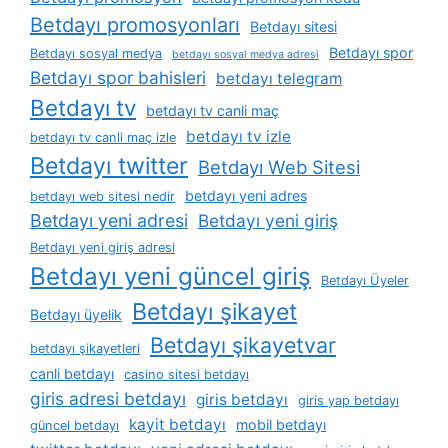
Betdayı promosyonları
Betdayı sitesi
Betdayı spor
Betdayı sosyal medya
betdayı sosyal medya adresi
Betdayı spor bahisleri
betdayı telegram
Betdayı tv
betdayı tv canli maç
betdayı tv izle
betdayı tv canli maç izle
Betdayı twitter
Betdayı Web Sitesi
betdayı yeni adres
betdayı web sitesi nedir
Betdayı yeni adresi
Betdayı yeni giriş
Betdayı yeni giriş adresi
Betdayı yeni güncel giriş
Betdayı Üyeler
Betdayı şikayet
Betdayı üyelik
Betdayı şikayetvar
betdayı şikayetleri
canli betdayı
casino sitesi betdayı
giris adresi betdayı
giris betdayı
giris yap betdayı
kayit betdayı
mobil betdayı
güncel betdayı