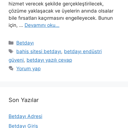
hizmet verecek şekilde gerçekleştirilecek,
çözüme yaklaşacak ve üyelerin anında olsalar
bile fırsatları kaçırmasını engelleyecek. Bunun
için, …
Devamını oku…
Kategoriler
Betdayı
Etiketler
bahis sitesi betdayı
,
betdayı endüstri
güveni
,
betdayı yazılı cevap
Yorum yap
Son Yazılar
Betdayı Adresi
Betdayı Giriş