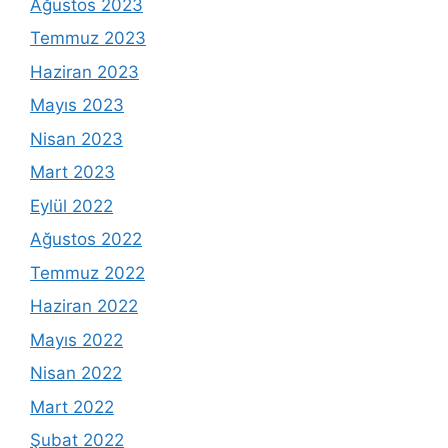
Ağustos 2023
Temmuz 2023
Haziran 2023
Mayıs 2023
Nisan 2023
Mart 2023
Eylül 2022
Ağustos 2022
Temmuz 2022
Haziran 2022
Mayıs 2022
Nisan 2022
Mart 2022
Şubat 2022