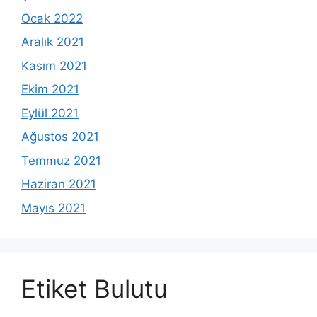
Ocak 2022
Aralık 2021
Kasım 2021
Ekim 2021
Eylül 2021
Ağustos 2021
Temmuz 2021
Haziran 2021
Mayıs 2021
Etiket Bulutu