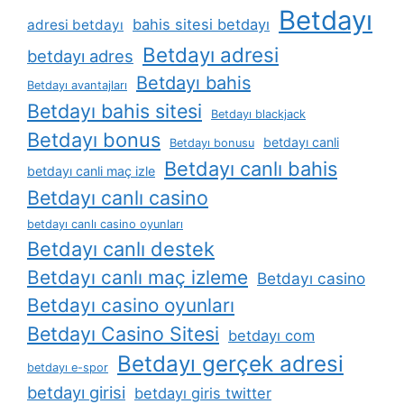
Betdayı
bahis sitesi betdayı
adresi betdayı
Betdayı adresi
betdayı adres
Betdayı bahis
Betdayı avantajları
Betdayı bahis sitesi
Betdayı blackjack
Betdayı bonus
betdayı canli
Betdayı bonusu
Betdayı canlı bahis
betdayı canli maç izle
Betdayı canlı casino
betdayı canlı casino oyunları
Betdayı canlı destek
Betdayı canlı maç izleme
Betdayı casino
Betdayı casino oyunları
Betdayı Casino Sitesi
betdayı com
Betdayı gerçek adresi
betdayı e-spor
betdayı girisi
betdayı giris twitter