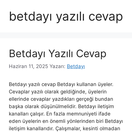
betdayı yazılı cevap
Betdayı Yazılı Cevap
Haziran 11, 2025
Yazarı:
Betdayı
Betdayı yazılı cevap Betdayı kullanan üyeler.
Cevaplar yazılı olarak geldiğinde, üyelerin
ellerinde cevaplar yazdıkları gerçeği bundan
başka olarak düşünülmelidir. Betdayı iletişim
kanalları çalışır. En fazla memnuniyeti ifade
eden üyelerin en önemli yönlerinden biri Betdayı
iletişim kanallarıdır. Çalışmalar, kesinti olmadan