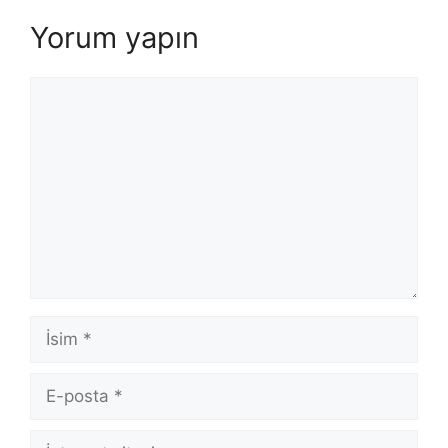
Yorum yapın
Yorum
İsim
E-
posta
İnternet