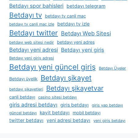
Betdayı spor bahisleri
betdayı telegram
Betdayı tv
betdayı tv canli maç
betdayı tv izle
betdayı tv canli maç izle
Betdayı twitter
Betdayı Web Sitesi
betdayı yeni adres
betdayı web sitesi nedir
Betdayı yeni adresi
Betdayı yeni giriş
Betdayı yeni giriş adresi
Betdayı yeni güncel giriş
Betdayı Üyeler
Betdayı şikayet
Betdayı üyelik
Betdayı şikayetvar
betdayı şikayetleri
canli betdayı
casino sitesi betdayı
giris adresi betdayı
giris betdayı
giris yap betdayı
kayit betdayı
mobil betdayı
güncel betdayı
twitter betdayı
yeni adresi betdayı
yeni giris betdayı