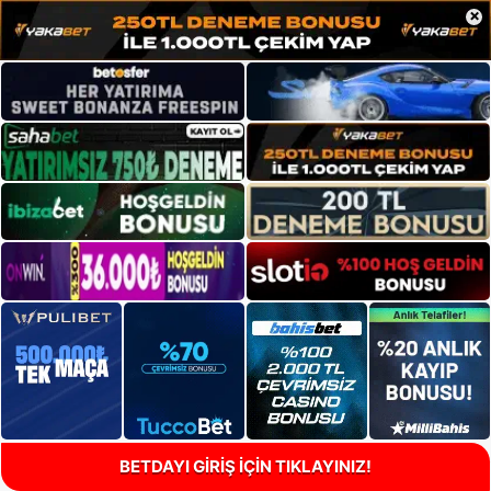
×
BETDAYI GİRİŞ İÇİN TIKLAYINIZ!