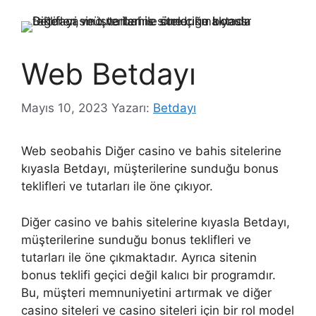
Web Betdayı
Mayıs 10, 2023
Yazarı:
Betdayı
Web seobahis Diğer casino ve bahis sitelerine
kıyasla Betdayı, müşterilerine sunduğu bonus
teklifleri ve tutarları ile öne çıkıyor.
Diğer casino ve bahis sitelerine kıyasla Betdayı,
müşterilerine sunduğu bonus teklifleri ve
tutarları ile öne çıkmaktadır. Ayrıca sitenin
bonus teklifi geçici değil kalıcı bir programdır.
Bu, müşteri memnuniyetini artırmak ve diğer
casino siteleri ve casino siteleri için bir rol model