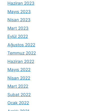
Haziran 2023
Mayıs 2023
Nisan 2023
Mart 2023
Eylül 2022
Ağustos 2022
Temmuz 2022
Haziran 2022
Mayıs 2022
Nisan 2022
Mart 2022
Şubat 2022
Ocak 2022