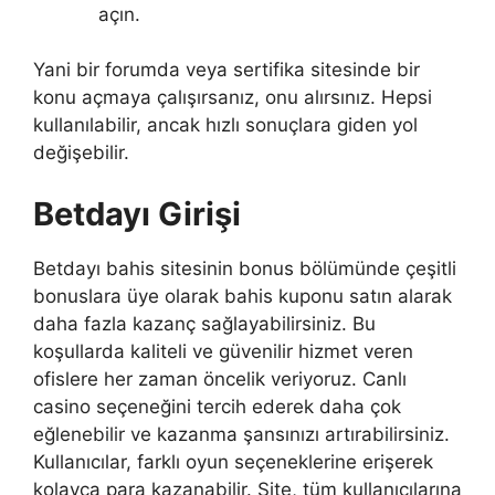
açın.
Yani bir forumda veya sertifika sitesinde bir
konu açmaya çalışırsanız, onu alırsınız. Hepsi
kullanılabilir, ancak hızlı sonuçlara giden yol
değişebilir.
Betdayı Girişi
Betdayı bahis sitesinin bonus bölümünde çeşitli
bonuslara üye olarak bahis kuponu satın alarak
daha fazla kazanç sağlayabilirsiniz. Bu
koşullarda kaliteli ve güvenilir hizmet veren
ofislere her zaman öncelik veriyoruz. Canlı
casino seçeneğini tercih ederek daha çok
eğlenebilir ve kazanma şansınızı artırabilirsiniz.
Kullanıcılar, farklı oyun seçeneklerine erişerek
kolayca para kazanabilir. Site, tüm kullanıcılarına