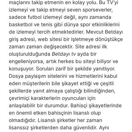
maçlarını takip etmenin en kolay yolu. Bu TV’yi
izlemeyi ve takip etmeyi seven sporseverler,
sadece futbol izlemeyi değil, aynı zamanda
basketbol ve tenis gibi dünya spor etkinliklerini
de izlemeyi tercih etmektedirler. Mevcut Betdayı
giriş adresi, web sitesi bir işletmeye dönüştükçe
zaman zaman değişecektir. Site adresi ilk
oluşturulduğunda
Betdayı tv
ayda bir
engelleniyorsa, artık herkes bu siteyi biliyor ve
konuşuyor. Soruları zarif bir şekilde yanıtlıyor.
Dosya paylaşım sitelerini ve hizmetlerini kabul
eden müşterilerin bile şikayet ettiği ve çeşitli
şekillerde yanıt almaya çalıştığı bilindiğinden,
çevrimiçi karakterlerin oyuncuları için
anlaşılabilir bir durumdur. Bahisçi şikayetlerinde
en önemli etken bahisçinin lisanslı olup
olmadığıdır. Lisanslı şirketler her zaman
lisanssız şirketlerden daha güvenlidir. Aynı