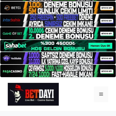
İçeriğe
atla
Menü