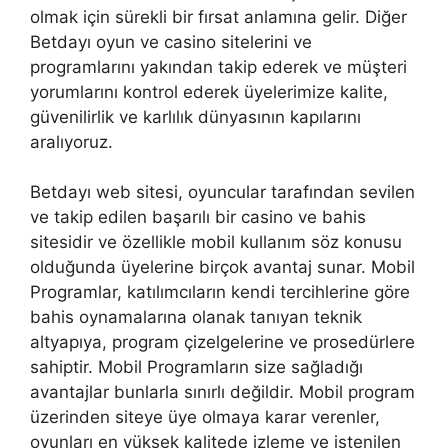
olmak için sürekli bir fırsat anlamına gelir. Diğer
Betdayı oyun ve casino sitelerini ve
programlarını yakından takip ederek ve müşteri
yorumlarını kontrol ederek üyelerimize kalite,
güvenilirlik ve karlılık dünyasının kapılarını
aralıyoruz.
Betdayı web sitesi, oyuncular tarafından sevilen
ve takip edilen başarılı bir casino ve bahis
sitesidir ve özellikle mobil kullanım söz konusu
olduğunda üyelerine birçok avantaj sunar. Mobil
Programlar, katılımcıların kendi tercihlerine göre
bahis oynamalarına olanak tanıyan teknik
altyapıya, program çizelgelerine ve prosedürlere
sahiptir. Mobil Programların size sağladığı
avantajlar bunlarla sınırlı değildir. Mobil program
üzerinden siteye üye olmaya karar verenler,
oyunları en yüksek kalitede izleme ve istenilen