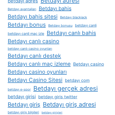
Betdayı adresi
betdayı adres
Betdayı bahis
Betdayı avantajları
Betdayı bahis sitesi
Betdayı blackjack
Betdayı bonus
betdayı canli
Betdayı bonusu
Betdayı canlı bahis
betdayı canli maç izle
Betdayı canlı casino
betdayı canlı casino oyunları
Betdayı canlı destek
Betdayı canlı maç izleme
Betdayı casino
Betdayı casino oyunları
Betdayı Casino Sitesi
betdayı com
Betdayı gerçek adresi
betdayı e-spor
betdayı girisi
betdayı giris twitter
Betdayı giriş adresi
Betdayı giriş
betdayı giriş bilgileri
betdayı girişleri