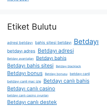
Etiket Bulutu
Betdayı
bahis sitesi betdayı
adresi betdayı
Betdayı adresi
betdayı adres
Betdayı bahis
Betdayı avantajları
Betdayı bahis sitesi
Betdayı blackjack
Betdayı bonus
betdayı canli
Betdayı bonusu
Betdayı canlı bahis
betdayı canli maç izle
Betdayı canlı casino
betdayı canlı casino oyunları
Betdayı canlı destek