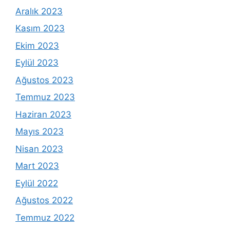
Aralık 2023
Kasım 2023
Ekim 2023
Eylül 2023
Ağustos 2023
Temmuz 2023
Haziran 2023
Mayıs 2023
Nisan 2023
Mart 2023
Eylül 2022
Ağustos 2022
Temmuz 2022