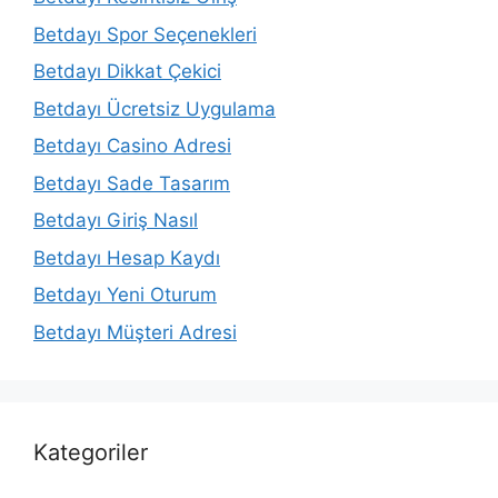
Betdayı Spor Seçenekleri
Betdayı Dikkat Çekici
Betdayı Ücretsiz Uygulama
Betdayı Casino Adresi
Betdayı Sade Tasarım
Betdayı Giriş Nasıl
Betdayı Hesap Kaydı
Betdayı Yeni Oturum
Betdayı Müşteri Adresi
Kategoriler