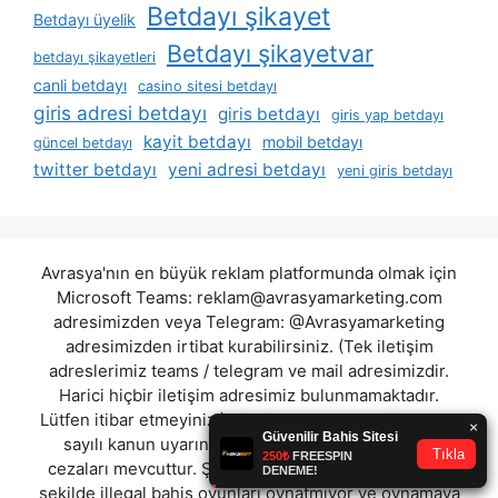
Betdayı şikayet
Betdayı üyelik
Betdayı şikayetvar
betdayı şikayetleri
canli betdayı
casino sitesi betdayı
giris adresi betdayı
giris betdayı
giris yap betdayı
kayit betdayı
mobil betdayı
güncel betdayı
twitter betdayı
yeni adresi betdayı
yeni giris betdayı
Avrasya'nın en büyük reklam platformunda olmak için
Microsoft Teams:
reklam@avrasyamarketing.com
adresimizden veya Telegram: @Avrasyamarketing
adresimizden irtibat kurabilirsiniz. (Tek iletişim
adreslerimiz teams / telegram ve mail adresimizdir.
Harici hiçbir iletişim adresimiz bulunmamaktadır.
Lütfen itibar etmeyiniz.) Türkiye yasalarına göre 7258
sayılı kanun uyarınca yasa dışı bahis oynamanın
cezaları mevcuttur. Şu an bulunduğunuz site hiç bir
şekilde illegal bahis oyunları oynatmıyor ve oynamaya