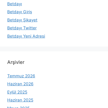
Betdayı
Betdayı Giriş
Betdayı Şikayet
Betdayı Twitter
Betdayı Yeni Adresi
Arşivler
Temmuz 2026
Haziran 2026
Eylül 2025
Haziran 2025