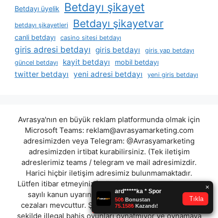
Betdayı şikayet
Betdayı üyelik
Betdayı şikayetvar
betdayı şikayetleri
canli betdayı
casino sitesi betdayı
giris adresi betdayı
giris betdayı
giris yap betdayı
kayit betdayı
mobil betdayı
güncel betdayı
twitter betdayı
yeni adresi betdayı
yeni giris betdayı
Avrasya'nın en büyük reklam platformunda olmak için
Microsoft Teams:
reklam@avrasyamarketing.com
adresimizden veya Telegram: @Avrasyamarketing
adresimizden irtibat kurabilirsiniz. (Tek iletişim
adreslerimiz teams / telegram ve mail adresimizdir.
Harici hiçbir iletişim adresimiz bulunmamaktadır.
Lütfen itibar etmeyiniz.) Türkiye yasalarına göre 7258
sayılı kanun uyarınca yasa dışı bahis oynamanın
cezaları mevcuttur. Şu an bulunduğunuz site hiç bir
şekilde illegal bahis oyunları oynatmıyor ve oynamaya