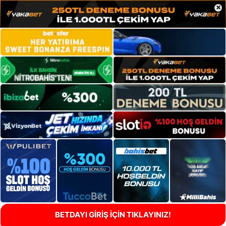
×
BETDAYI GİRİŞ İÇİN TIKLAYINIZ!