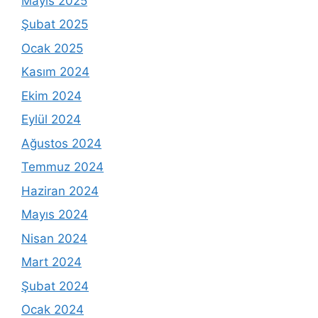
Mayıs 2025
Şubat 2025
Ocak 2025
Kasım 2024
Ekim 2024
Eylül 2024
Ağustos 2024
Temmuz 2024
Haziran 2024
Mayıs 2024
Nisan 2024
Mart 2024
Şubat 2024
Ocak 2024