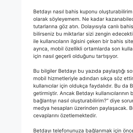
Betdayı nasıl bahis kuponu oluşturabilirim
olarak söyleyemem. Ne kadar kazanabilece
tutarlarına göz atın. Dolayısıyla canlı ba
bilirseniz bu miktarlar sizi zengin edecek
ile kullanıcıların ilgisini çeken bir bahis s
ayrıca, mobil özellikli ortamlarda son kullan
için nasıl geçerli olduğunu tartışıyor.
Bu bilgiler Betdayı bu yazıda paylaştığı 
mobil hizmetleriyle adından sıkça söz etti
kullanıcılar için oldukça faydalıdır. Bu da 
getirmiştir. Ancak Betdayı kullanıcılarının 
bağlantıyı nasıl oluşturabilirim?” diye soru
medya hesapları üzerinden paylaşacak. Bu
cevaplarını özetlemektedir.
Betdayı telefonunuza bağlanmak için önce