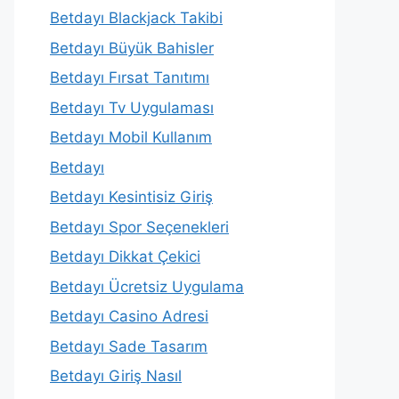
Betdayı Blackjack Takibi
Betdayı Büyük Bahisler
Betdayı Fırsat Tanıtımı
Betdayı Tv Uygulaması
Betdayı Mobil Kullanım
Betdayı
Betdayı Kesintisiz Giriş
Betdayı Spor Seçenekleri
Betdayı Dikkat Çekici
Betdayı Ücretsiz Uygulama
Betdayı Casino Adresi
Betdayı Sade Tasarım
Betdayı Giriş Nasıl