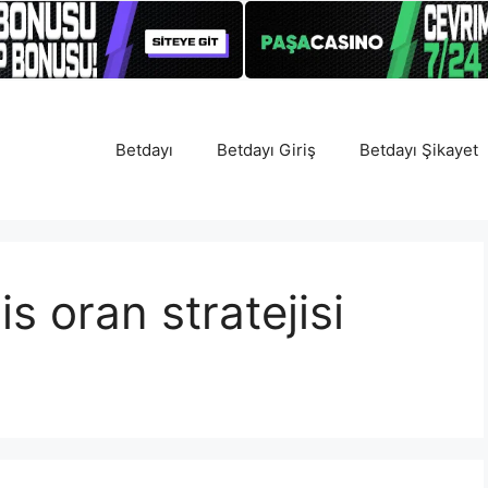
Betdayı
Betdayı Giriş
Betdayı Şikayet
s oran stratejisi