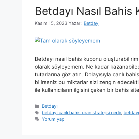
Betdayı Nasıl Bahis 
Kasım 15, 2023
Yazarı:
Betdayı
Betdayı nasıl bahis kuponu oluşturabilirim
olarak söyleyemem. Ne kadar kazanabilece
tutarlarına göz atın. Dolayısıyla canlı ba
bilirseniz bu miktarlar sizi zengin edecek
ile kullanıcıların ilgisini çeken bir bahis s
Kategoriler
Betdayı
Etiketler
betdayı canlı bahis oran stratejisi nedir
,
betdayı
Yorum yap