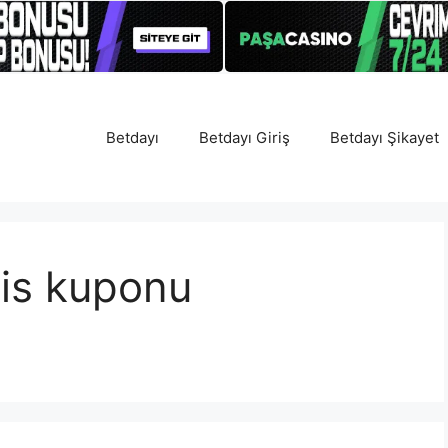
Betdayı
Betdayı Giriş
Betdayı Şikayet
his kuponu