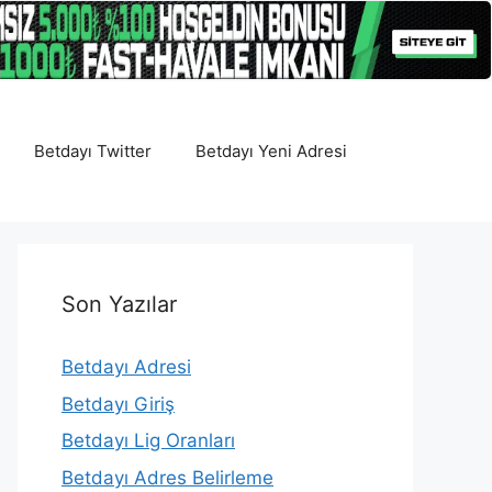
Betdayı Twitter
Betdayı Yeni Adresi
Son Yazılar
Betdayı Adresi
Betdayı Giriş
Betdayı Lig Oranları
Betdayı Adres Belirleme